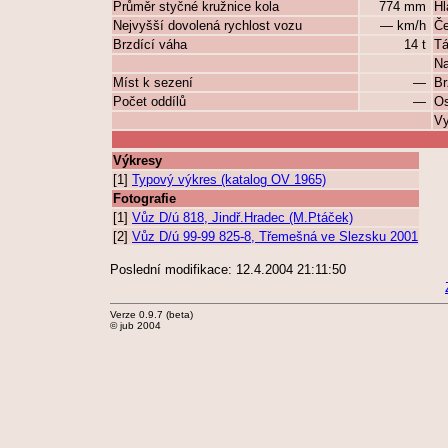
Průměr styčné kružnice kola
774 mm
Hl
Nejvyšší dovolená rychlost vozu
— km/h
Če
Brzdící váha
14 t
Tá
Na
Míst k sezení
—
Br
Počet oddílů
—
Os
Vy
Výkresy
[1]
Typový výkres (katalog OV 1965)
Fotografie
[1]
Vůz D/ú 818, Jindř.Hradec (M.Ptáček)
[2]
Vůz D/ú 99-99 825-8, Třemešná ve Slezsku 2001
Poslední modifikace: 12.4.2004 21:11:50
Verze 0.9.7 (beta)
© jub 2004