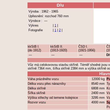
D/u
Výroba : 1962 - 1965
Upřesnění: rozchod 760 mm
Výrobce : —
Výkres
|
1
|
Fotografie
|
1
|
2
|
kkStB I.
kkStB II.
ČSD I.
ČS
(do 1912)
(1913-1920)
(1921-1956)
(1
—
—
—
D/
Vůz má celokovovou stavbu skříně. Téměř shodné jsou vo
skříně 7364 mm, šířka skříně 2384 mm a výška skříně o
Hlavn
Váha prázdného vozu
12000 kg
Po
Délka vozu přes nárazníky
8540 mm
Ty
Délka skříně
6808 mm
Ko
Šířka skříně
2400 mm
Vz
Výška střechy od temene kolejnice
3295 mm
Vz
Rozvor vozu
4000 mm
S
Po