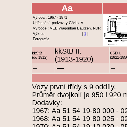
Aa
Výroba : 1967 - 1971
Upřesnění: podvozky Görlitz V
Výrobce : VEB Wagonbau Bautzen, NDR
Výkres
|
1
|
Fotografie
kkStB II.
kkStB I.
ČSD I.
(do 1912)
(1913-1920)
(1921-195
—
—
—
Vozy první třídy s 9 oddíly.
Průměr dvojkolí je 950 i 920
Dodávky:
1967: Aa 51 54 19-80 000 - 0
1968: Aa 51 54 19-80 025 - 0
1970: Aa 51 54 19-10 030 - 0