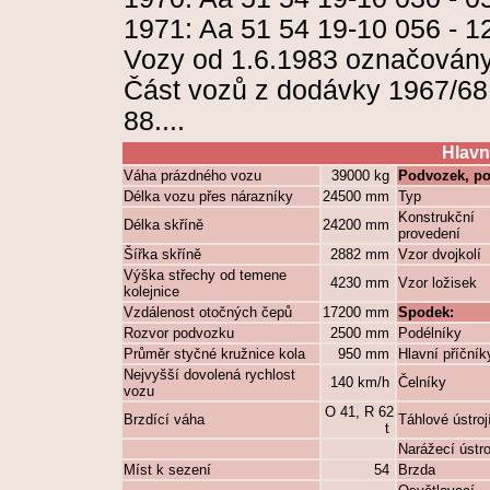
1971: Aa 51 54 19-10 056 - 1
Vozy od 1.6.1983 označovány
Část vozů z dodávky 1967/68
88....
Hlavn
Váha prázdného vozu
39000 kg
Podvozek, po
Délka vozu přes nárazníky
24500 mm
Typ
Konstrukční
Délka skříně
24200 mm
provedení
Šířka skříně
2882 mm
Vzor dvojkolí
Výška střechy od temene
4230 mm
Vzor ložisek
kolejnice
Vzdálenost otočných čepů
17200 mm
Spodek:
Rozvor podvozku
2500 mm
Podélníky
Průměr styčné kružnice kola
950 mm
Hlavní příčník
Nejvyšší dovolená rychlost
140 km/h
Čelníky
vozu
O 41, R 62
Brzdící váha
Táhlové ústroj
t
Narážecí ústro
Míst k sezení
54
Brzda