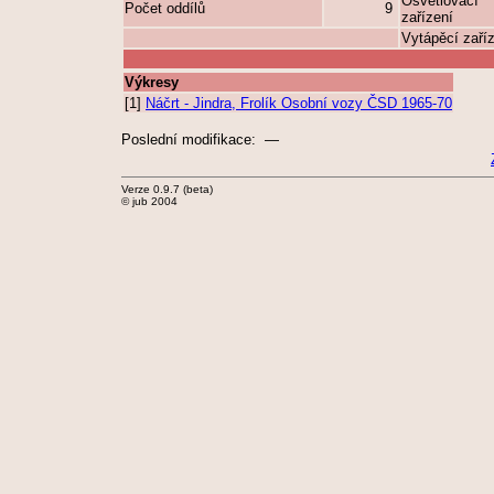
Osvětlovací
Počet oddílů
9
zařízení
Vytápěcí zaří
Výkresy
[1]
Náčrt - Jindra, Frolík Osobní vozy ČSD 1965-70
Poslední modifikace: —
Verze 0.9.7 (beta)
© jub 2004