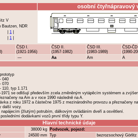
osobní čtyřnápravový 
itz V
u Bautzen, NDR
|
1
|
|
1
|
ČSD I.
ČSD II.
ČSD III.
ČSD-ČD
0)
(1921-1956)
(1957-1982)
(1983-1989)
(1990-20
—
Aa
Am
A
prototyp
- 040
- 070
- 110, typ 1.171
-1971 se odlišují především zcela změněným vytápěcím systémem a zvýše
přeznačeny na Am a v roce 1990 následně na A.
ávka z roku 1972 a částečne 1975 z mezinárodního provozu a přeznačeny na 5
 další vozy.
napájecím (žlutým) potrubím, dálkovým ovládáním dveří a osvětlení.
posledními dodávkami vozů první třídy typu Y.
Hlavní technické údaje
38000 kg
Podvozek, pojezd:
y
24500 mm
Typ
bezrozsochový Görlitz