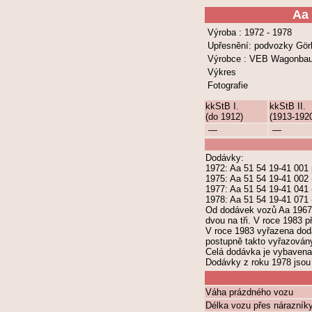
Aa
Výroba : 1972 - 1978
Upřesnění: podvozky Görl
Výrobce : VEB Wagonba
Výkres
Fotografie
kkStB I.
kkStB II.
(do 1912)
(1913-192
—
—
Dodávky:
1972: Aa 51 54 19-41 001 
1975: Aa 51 54 19-41 002 
1977: Aa 51 54 19-41 041 
1978: Aa 51 54 19-41 071 
Od dodávek vozů Aa 1967
dvou na tři. V roce 1983 
V roce 1983 vyřazena dod
postupně takto vyřazovány
Celá dodávka je vybavena 
Dodávky z roku 1978 jsou 
Váha prázdného vozu
Délka vozu přes nárazník