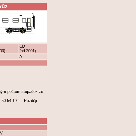
vůz
ČD
00)
(od 2001)
A
ným počtem stupaček ze
0 54 19..... Později
 V