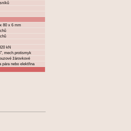
osníků
 x 80 x 6 mm
echů
echů
 320 kN
'', mech.protismyk
nouzové žárovkové
a pára nebo elektřina