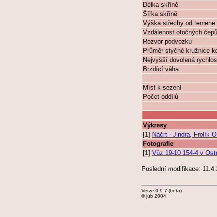
Délka skříně
Šířka skříně
Výška střechy od temene 
Vzdálenost otočných čep
Rozvor podvozku
Průměr styčné kružnice k
Nejvyšší dovolená rychlos
Brzdící váha
Míst k sezení
Počet oddílů
Výkresy
[1]
Náčrt - Jindra, Frolík
Fotografie
[1]
Vůz 19-10 154-4 v Ostr
Poslední modifikace: 11.4
Verze 0.9.7 (beta)
© jub 2004