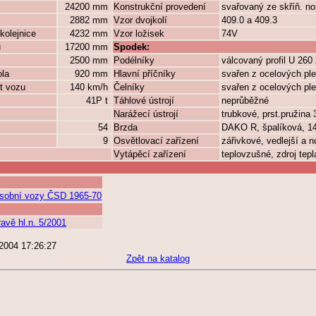
24200 mm
Konstrukční provedení
svařovaný ze skříň. n
2882 mm
Vzor dvojkolí
409.0 a 409.3
kolejnice
4232 mm
Vzor ložisek
74V
ů
17200 mm
Spodek:
2500 mm
Podélníky
válcovaný profil U 260
ola
920 mm
Hlavní příčníky
svařen z ocelových pl
t vozu
140 km/h
Čelníky
svařen z ocelových pl
41P t
Táhlové ústrojí
neprůběžné
Narážecí ústrojí
trubkové, prst.pružina
54
Brzda
DAKO R, špalíková, 14
9
Osvětlovací zařízení
zářivkové, vedlejší a 
Vytápěcí zařízení
teplovzušné, zdroj tepl
 Osobní vozy ČSD 1965-70
avě hl.n. 5/2001
.2004 17:26:27
Zpět na katalog