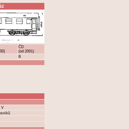
ůz
ČD
00)
(od 2001)
B
z V
osníků