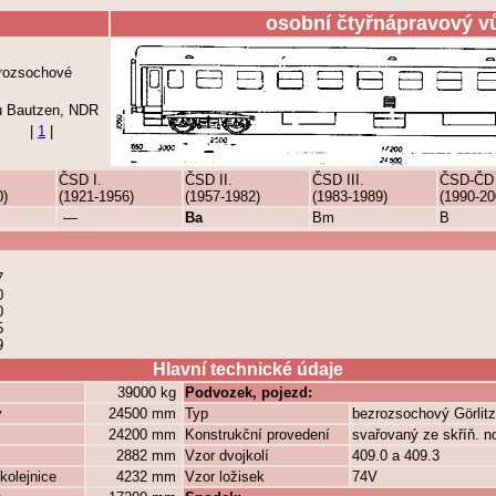
osobní čtyřnápravový v
rozsochové
u Bautzen, NDR
|
1
|
ČSD I.
ČSD II.
ČSD III.
ČSD-ČD
0)
(1921-1956)
(1957-1982)
(1983-1989)
(1990-20
—
Ba
Bm
B
7
0
0
5
9
Hlavní technické údaje
39000 kg
Podvozek, pojezd:
y
24500 mm
Typ
bezrozsochový Görlit
24200 mm
Konstrukční provedení
svařovaný ze skříň. n
2882 mm
Vzor dvojkolí
409.0 a 409.3
kolejnice
4232 mm
Vzor ložisek
74V