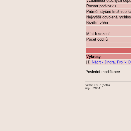
Vzdálenost otočných čep
Rozvor podvozku
Průměr styčné kružnice k
Nejvyšší dovolená rychlos
Brzdící váha
Míst k sezení
Počet oddílů
Výkresy
[1]
Náčrt - Jindra, Frolík
Poslední modifikace: —
Verze 0.9.7 (beta)
© jub 2004