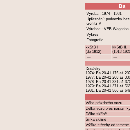
Ba
Výroba : 1974 - 1981
Upřesnění: podvozky bez
Görlitz V
Výrobce : VEB Wagonba
Výkres
Fotografie
kkStB I.
kkStB II.
(do 1912)
(1913-192
—
—
Dodávky:
1974: Ba 20-41 175 až 20
1977: Ba 20-41 208 až 33
1978: Ba 20-41 331 až 37
1979: Ba 20-41 371 až 56
1981: Ba 20-41 566 až 64
Váha prázdného vozu
Délka vozu přes nárazník
Délka skříně
Šířka skříně
Výška střechy od temene 