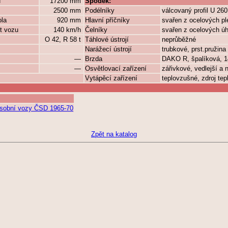
ů
17200 mm
Spodek:
2500 mm
Podélníky
válcovaný profil U 26
ola
920 mm
Hlavní příčníky
svařen z ocelových p
t vozu
140 km/h
Čelníky
svařen z ocelových úh
O 42, R 58 t
Táhlové ústrojí
neprůběžné
Narážecí ústrojí
trubkové, prst.pružina
—
Brzda
DAKO R, špalíková, 14
—
Osvětlovací zařízení
zářivkové, vedlejší a
Vytápěcí zařízení
teplovzušné, zdroj tep
 Osobní vozy ČSD 1965-70
Zpět na katalog