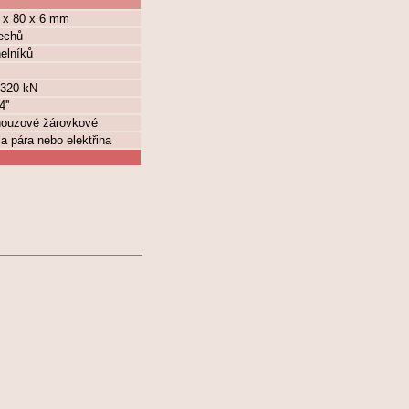
0 x 80 x 6 mm
lechů
elníků
 320 kN
''
 nouzové žárovkové
la pára nebo elektřina