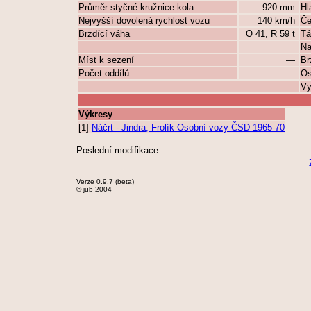
Průměr styčné kružnice kola
920 mm
Hl
Nejvyšší dovolená rychlost vozu
140 km/h
Če
Brzdící váha
O 41, R 59 t
Tá
Na
Míst k sezení
—
Br
Počet oddílů
—
Os
Vy
Výkresy
[1]
Náčrt - Jindra, Frolík Osobní vozy ČSD 1965-70
Poslední modifikace: —
Verze 0.9.7 (beta)
© jub 2004