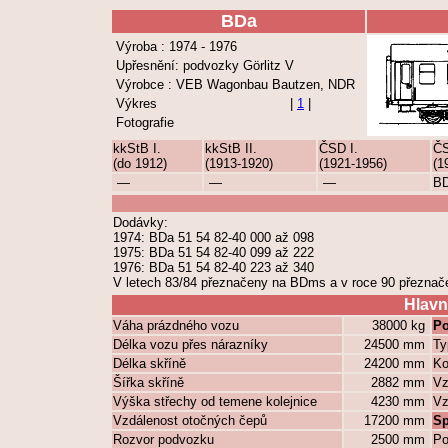
BDa
Výroba : 1974 - 1976
Upřesnění: podvozky Görlitz V
Výrobce : VEB Wagonbau Bautzen, NDR
Výkres
|
1
|
Fotografie
kkStB I.
kkStB II.
ČSD I.
ČS
(do 1912)
(1913-1920)
(1921-1956)
(1
—
—
—
B
Dodávky:
1974: BDa 51 54 82-40 000 až 098
1975: BDa 51 54 82-40 099 až 222
1976: BDa 51 54 82-40 223 až 340
V letech 83/84 přeznačeny na BDms a v roce 90 přeznač
Hlavn
Váha prázdného vozu
38000 kg
Po
Délka vozu přes nárazníky
24500 mm
Ty
Délka skříně
24200 mm
Ko
Šířka skříně
2882 mm
Vz
Výška střechy od temene kolejnice
4230 mm
Vz
Vzdálenost otočných čepů
17200 mm
Sp
Rozvor podvozku
2500 mm
Po