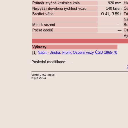
Průměr styčné kružnice kola
920 mm
Hl
Nejvyšší dovolená rychlost vozu
140 km/h
Če
Brzdící váha
O 41, R 59 t
Tá
Na
Míst k sezení
—
Br
Počet oddílů
—
Os
Vy
Výkresy
[1]
Náčrt - Jindra, Frolík Osobní vozy ČSD 1965-70
Poslední modifikace: —
Verze 0.9.7 (beta)
© jub 2004