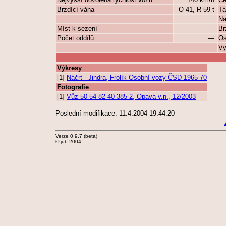
Brzdící váha
O 41, R 59 t
Tá
Na
Míst k sezení
—
Br
Počet oddílů
—
Os
Vy
Výkresy
[1]
Náčrt - Jindra, Frolík Osobní vozy ČSD 1965-70
Fotografie
[1]
Vůz 50 54 82-40 385-2, Opava v.n., 12/2003
Poslední modifikace: 11.4.2004 19:44:20
Verze 0.9.7 (beta)
© jub 2004