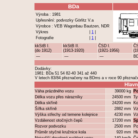
BDa
Výroba : 1981
Upřesnění: podvozky Görlitz V.a
Výrobce : VEB Wagonbau Bautzen, NDR
Výkres
|
1
|
Fotografie
|
1
|
kkStB I.
kkStB II.
ČSD I.
ČS
(do 1912)
(1913-1920)
(1921-1956)
(1
—
—
—
B
Dodávky:
1981: BDa 51 54 82-40 341 až 440
V letech 83/84 přeznačeny na BDms a v roce 90 přeznač
Hlavn
Váha prázdného vozu
39000 kg
Po
Délka vozu přes nárazníky
24500 mm
Ty
Délka skříně
24200 mm
Ko
Šířka skříně
2882 mm
Vz
Výška střechy od temene kolejnice
4230 mm
Vz
Vzdálenost otočných čepů
17200 mm
Sp
Rozvor podvozku
2500 mm
Po
Průměr styčné kružnice kola
920 mm
Hl
Nejvyšší dovolená rychlost vozu
140 km/h
Če