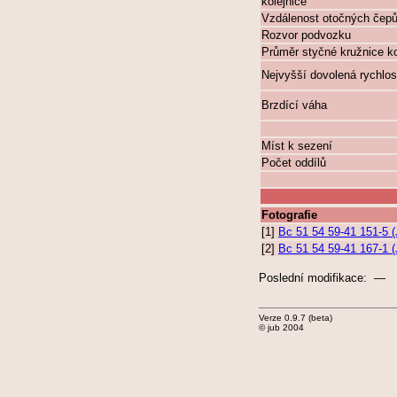
kolejnice
Vzdálenost otočných čep
Rozvor podvozku
Průměr styčné kružnice k
Nejvyšší dovolená rychlos
Brzdící váha
Míst k sezení
Počet oddílů
Fotografie
[1]
Bc 51 54 59-41 151-5 
[2]
Bc 51 54 59-41 167-1 
Poslední modifikace: —
Verze 0.9.7 (beta)
© jub 2004