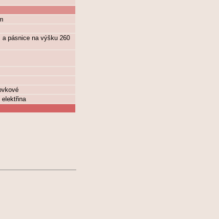
mm
 a pásnice na výšku 260
rovkové
 elektřina