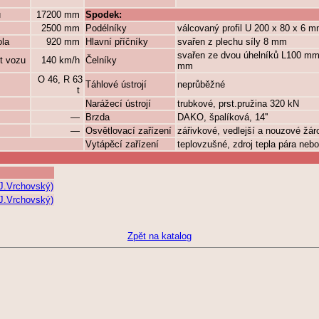
ů
17200 mm
Spodek:
2500 mm
Podélníky
válcovaný profil U 200 x 80 x 6 
ola
920 mm
Hlavní příčníky
svařen z plechu síly 8 mm
svařen ze dvou úhelníků L100 mm
t vozu
140 km/h
Čelníky
mm
O 46, R 63
Táhlové ústrojí
neprůběžné
t
Narážecí ústrojí
trubkové, prst.pružina 320 kN
—
Brzda
DAKO, špalíková, 14''
—
Osvětlovací zařízení
zářivkové, vedlejší a nouzové žá
Vytápěcí zařízení
teplovzušné, zdroj tepla pára nebo
(J.Vrchovský)
(J.Vrchovský)
Zpět na katalog