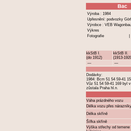
Bac
Výroba : 1984
Upřesnění: podvozky Görl
Výrobce : VEB Wagonba
Výkres
Fotografie
|
kkStB I.
kkStB II.
(do 1912)
(1913-192
—
—
Dodávky:
1984: Bcm 51 54 59-41 15
Vůz 51 54 59-41 169 byl v
zůstala Praha hl.n.
Váha prázdného vozu
Délka vozu přes nárazník
Délka skříně
Šířka skříně
Výška střechy od temene