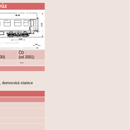
vůz
ČD
00)
(od 2001)
—
9, domovská stanice