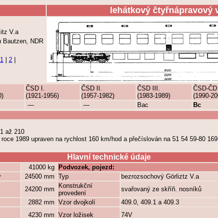
lehátkový čtyřnápravový 
itz V.a
u Bautzen, NDR
1
|
2
|
ČSD I.
ČSD II.
ČSD III.
ČSD-ČD
0)
(1921-1956)
(1957-1982)
(1983-1989)
(1990-20
—
—
Bac
Bc
1 až 210
 roce 1989 upraven na rychlost 160 km/hod a přečíslován na 51 54 59-80 16
Hlavní technické údaje
41000 kg
Podvozek, pojezd:
y
24500 mm
Typ
bezrozsochový Görliztz V.a
Konstrukční
24200 mm
svařovaný ze skříň. nosníků
provedení
2882 mm
Vzor dvojkolí
409.0, 409.1 a 409.3
4230 mm
Vzor ložisek
74V