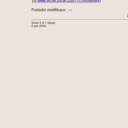
[2]
Beer 50 54 20-38 120-7 (J.Vrchovský)
Poslední modifikace: —
Verze 0.9.7 (beta)
© jub 2004