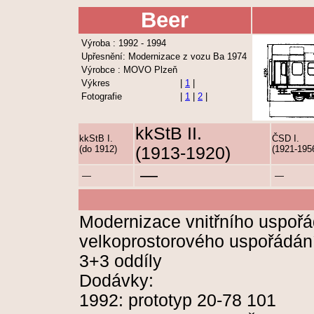
Beer
Výroba : 1992 - 1994
Upřesnění: Modernizace z vozu Ba 1974
Výrobce : MOVO Plzeň
Výkres
|
1
|
Fotografie
|
1
|
2
|
kkStB II.
kkStB I.
ČSD I.
(do 1912)
(1913-1920)
(1921-195
—
—
—
Modernizace vnitřního uspořá
velkoprostorového uspořádán
3+3 oddíly
Dodávky:
1992: prototyp 20-78 101