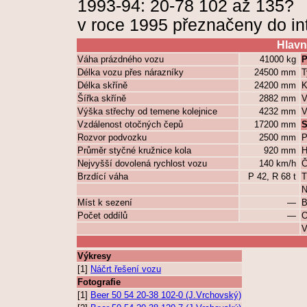
1993-94: 20-78 102 až 135?
v roce 1995 přeznačeny do in
Hlavn
Váha prázdného vozu
41000 kg
P
Délka vozu přes nárazníky
24500 mm
T
Délka skříně
24200 mm
K
Šířka skříně
2882 mm
V
Výška střechy od temene kolejnice
4232 mm
V
Vzdálenost otočných čepů
17200 mm
S
Rozvor podvozku
2500 mm
P
Průměr styčné kružnice kola
920 mm
H
Nejvyšší dovolená rychlost vozu
140 km/h
Č
Brzdící váha
P 42, R 68 t
T
N
Míst k sezení
—
B
Počet oddílů
—
O
V
Výkresy
[1]
Náčrt řešení vozu
Fotografie
[1]
Beer 50 54 20-38 102-0 (J.Vrchovský)