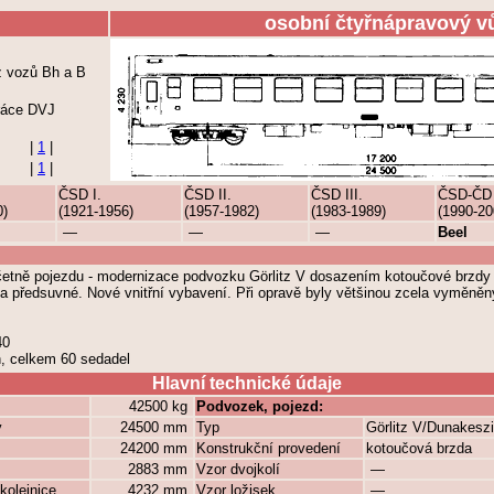
osobní čtyřnápravový v
z vozů Bh a B
ráce DVJ
|
1
|
|
1
|
ČSD I.
ČSD II.
ČSD III.
ČSD-ČD
0)
(1921-1956)
(1957-1982)
(1983-1989)
(1990-20
—
—
—
Beel
etně pojezdu - modernizace podvozku Görlitz V dosazením kotoučové brzdy 
 předsuvné. Nové vnitřní vybavení. Při opravě byly většinou zcela vyměněn
40
h, celkem 60 sedadel
Hlavní technické údaje
42500 kg
Podvozek, pojezd:
y
24500 mm
Typ
Görlitz V/Dunakeszi
24200 mm
Konstrukční provedení
kotoučová brzda
2883 mm
Vzor dvojkolí
—
kolejnice
4232 mm
Vzor ložisek
—