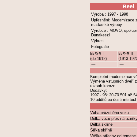
Beel
Výroba : 1997 - 1998
Upřesnění: Modernizace 
maďarské výroby
Výrobce : MOVO, spolup
Dunakeszi
Výkres
Fotografie
kkStB I.
kkStB II.
(do 1912)
(1913-192
—
—
Kompletní modernizace vč
Výměna vstupních dveří za
rozsah koroze.
Dodávky:
1997 - 98: 20-70 501 až 5
10 oddílů po šesti místec
Váha prázdného vozu
Délka vozu přes nárazník
Délka skříně
Šířka skříně
Výška střechy od temene 