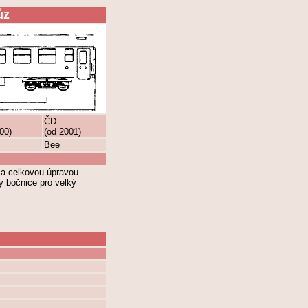
ůz
ČD
00)
(od 2001)
Bee
a celkovou úpravou.
y bočnice pro velký