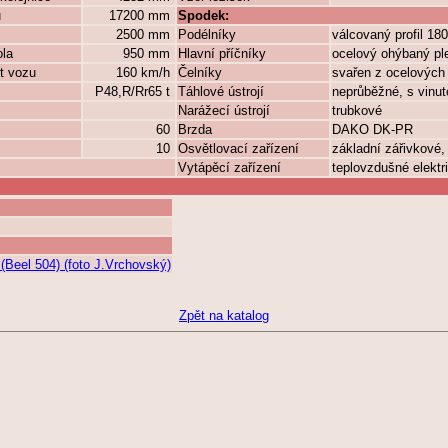
ů
17200 mm
Spodek:
2500 mm
Podélníky
válcovaný profil 180
ola
950 mm
Hlavní příčníky
ocelový ohýbaný pl
t vozu
160 km/h
Čelníky
svařen z ocelových
P48,R/Rr65 t
Táhlové ústrojí
neprůběžné, s vinu
Narážecí ústrojí
trubkové
60
Brzda
DAKO DK-PR
10
Osvětlovací zařízení
základní zářivkové,
Vytápěcí zařízení
teplovzdušné elektr
(Beel 504) (foto J.Vrchovský)
Zpět na katalog