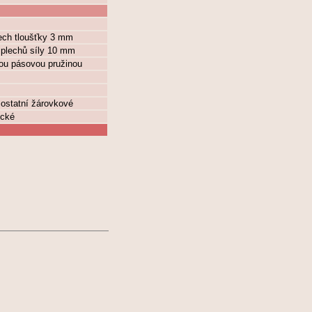
ech tloušťky 3 mm
 plechů síly 10 mm
tou pásovou pružinou
 ostatní žárovkové
ické