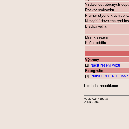
Vzdálenost otočných čep
Rozvor podvozku
Průměr styčné kružnice k
Nejvyšší dovolená rychlos
Brzdící váha
Míst k sezení
Počet oddílů
Výkresy
[1]
Náčrt řešení vozu
Fotografie
[1]
Praha ONJ 16.11.1997 
Poslední modifikace: —
Verze 0.9.7 (beta)
© jub 2004