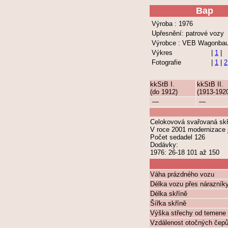
Bap
Výroba : 1976
Upřesnění: patrové vozy
Výrobce : VEB Wagonbau 
Výkres
|
1
|
Fotografie
|
1
|
2
kkStB I.
kkStB II.
(do 1912)
(1913-192
—
—
Celokovová svařovaná skř
V roce 2001 modernizace 
Počet sedadel 126
Dodávky:
1976: 26-18 101 až 150
Váha prázdného vozu
Délka vozu přes nárazník
Délka skříně
Šířka skříně
Výška střechy od temene 
Vzdálenost otočných čep