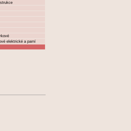
strukce
vkové
vé elektrické a parní