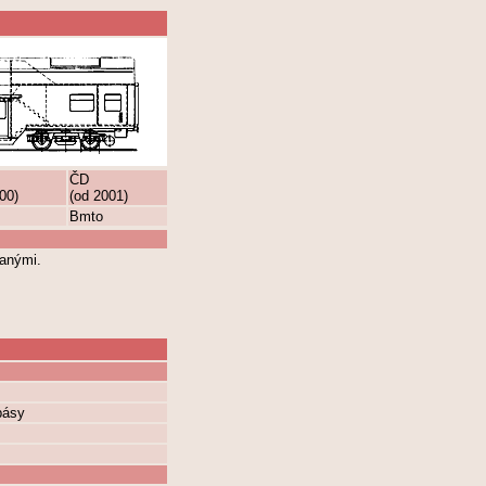
ČD
00)
(od 2001)
Bmto
ranými.
pásy