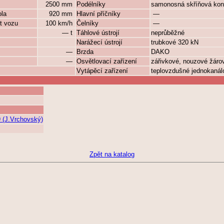
2500 mm
Podélníky
samonosná skříňová kon
ola
920 mm
Hlavní příčníky
—
t vozu
100 km/h
Čelníky
—
— t
Táhlové ústrojí
neprůběžné
Narážecí ústrojí
trubkové 320 kN
—
Brzda
DAKO
—
Osvětlovací zařízení
zářivkové, nouzové žáro
Vytápěcí zařízení
teplovzdušné jednokanálo
 (J.Vrchovský)
Zpět na katalog