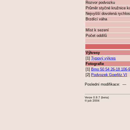
Rozvor podvozku
Průměr styčné kružnice k
Nejvyšší dovolená rychlos
Brzdící váha
Míst k sezení
Počet oddílů
Výkresy
[1]
Typový výkres
Fotografie
[1]
Bmo 50 54 26-18 106-9
[2]
Podvozek Goerlitz VI
Poslední modifikace: —
Verze 0.9.7 (beta)
© jub 2004