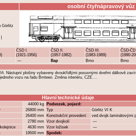
osobní čtyřnápravový vůz
Görlitz
|
ČSD I.
ČSD II.
ČSD III.
ČSD-ČD
0)
(1921-1956)
(1957-1982)
(1983-1989)
(1990-20
—
Bap
Bmo
Bmo
íň. Nástupní plošiny vybaveny dvoukřídlými posuvnými dveřmi dálkově zaví
jednoho vozu na řadu Bmteeo. Změna interiéru, CZE....
Hlavní technické údaje
44000 kg
Podvozek, pojezd:
y
26800 mm
Typ
Görlitz VI K
26400 mm
Konstrukční provedení
ved.dvojk.laminátovými 
2780 mm
Vzor dvojkolí
—
kolejnice
4630 mm
Vzor ložisek
—
ů
19500 mm
Spodek: