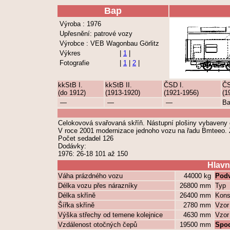
Bap
Výroba : 1976
Upřesnění: patrové vozy
Výrobce : VEB Wagonbau Görlitz
Výkres
|
1
|
Fotografie
|
1
|
2
|
kkStB I.
kkStB II.
ČSD I.
ČS
(do 1912)
(1913-1920)
(1921-1956)
(1
—
—
—
B
Celokovová svařovaná skříň. Nástupní plošiny vybaveny
V roce 2001 modernizace jednoho vozu na řadu Bmteeo. Z
Počet sedadel 126
Dodávky:
1976: 26-18 101 až 150
Hlavn
Váha prázdného vozu
44000 kg
Podv
Délka vozu přes nárazníky
26800 mm
Typ
Délka skříně
26400 mm
Kons
Šířka skříně
2780 mm
Vzor
Výška střechy od temene kolejnice
4630 mm
Vzor
Vzdálenost otočných čepů
19500 mm
Spo