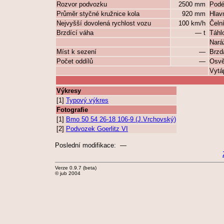
Rozvor podvozku
2500 mm
Podé
Průměr styčné kružnice kola
920 mm
Hlav
Nejvyšší dovolená rychlost vozu
100 km/h
Čeln
Brzdící váha
— t
Táhlo
Naráž
Míst k sezení
—
Brzd
Počet oddílů
—
Osvě
Vytá
Výkresy
[1]
Typový výkres
Fotografie
[1]
Bmo 50 54 26-18 106-9 (J.Vrchovský)
[2]
Podvozek Goerlitz VI
Poslední modifikace: —
Verze 0.9.7 (beta)
© jub 2004