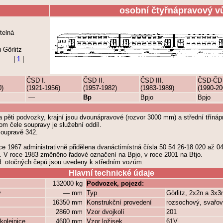
osobní čtyřnápravový v
telná
Görlitz
|
1
|
ČSD I.
ČSD II.
ČSD III.
ČSD-ČD
0)
(1921-1956)
(1957-1982)
(1983-1989)
(1990-20
—
Bp
Bpjo
Bpjo
 pěti podvozky, krajní jsou dvounápravové (rozvor 3000 mm) a střední tříná
m čele soupravy je služební oddíl.
soupravě 342.
ce 1967 administrativně přidělena dvanáctimístná čísla 50 54 26-18 020 až 0
. V roce 1983 změněno řadové označení na Bpjo, v roce 2001 na Btjo.
zd. otočných čepů jsou uvedeny k středním vozům.
Hlavní technické údaje
132000 kg
Podvozek, pojezd:
y
— mm
Typ
Görlitz, 2x2n a 3x3
16350 mm
Konstrukční provedení
rozsochový, svařo
2860 mm
Vzor dvojkolí
201
kolejnice
4600 mm
Vzor ložisek
61V