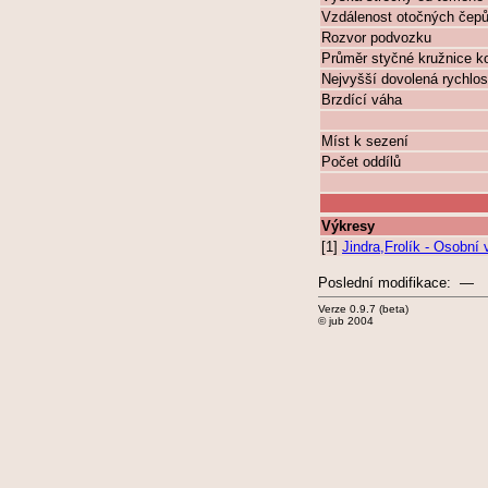
Vzdálenost otočných čep
Rozvor podvozku
Průměr styčné kružnice k
Nejvyšší dovolená rychlos
Brzdící váha
Míst k sezení
Počet oddílů
Výkresy
[1]
Jindra,Frolík - Osobn
Poslední modifikace: —
Verze 0.9.7 (beta)
© jub 2004