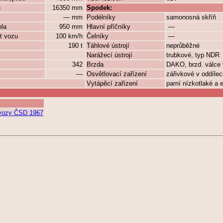
ů
16350 mm
Spodek:
— mm
Podélníky
samonosná skříň
ola
950 mm
Hlavní příčníky
—
t vozu
100 km/h
Čelníky
—
190 t
Táhlové ústrojí
neprůběžné
Narážecí ústrojí
trubkové, typ NDR
342
Brzda
DAKO, brzd. válce
—
Osvětlovací zařízení
zářivkové v oddílec
Vytápěcí zařízení
parní nízkotlaké a e
í vozy ČSD 1967