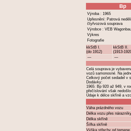
Bp
Výroba : 1965
Upřesnění: Patrová neděli
čtyřvozová souprava
Výrobce : VEB Wagonbau 
Výkres
Fotografie
kkStB I.
kkStB II.
(do 1912)
(1913-192
—
—
Celá souprava je vybavena
vozů samonosné. Na jedno
Celkový počet sedadel v 
Dodávky:
1965: Bp 920 až 949, v ro
přečíslování však nedošlo
Údaje k délce skříně a v
Váha prázdného vozu
Délka vozu přes nárazník
Délka skříně
Šířka skříně
Výška střechy od temene 