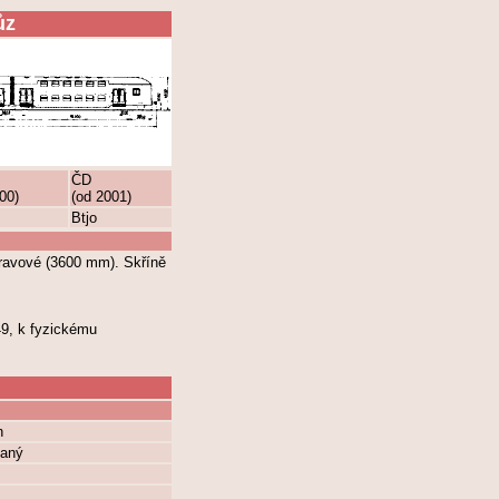
ůz
ČD
00)
(od 2001)
Btjo
pravové (3600 mm). Skříně
49, k fyzickému
n
vaný