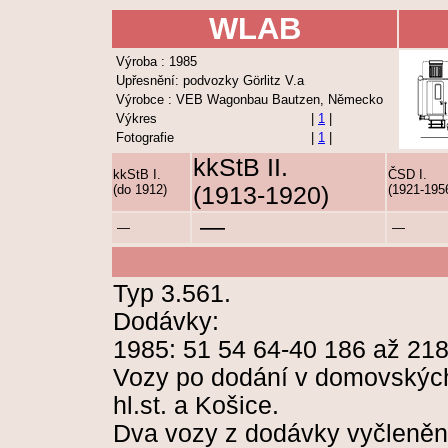
WLAB
Výroba : 1985
Upřesnění: podvozky Görlitz V.a
Výrobce : VEB Wagonbau Bautzen, Německo
Výkres
|
1
|
Fotografie
|
1
|
kkStB II.
kkStB I.
ČSD I.
(do 1912)
(1913-1920)
(1921-195
—
—
—
Typ 3.561.
Dodávky:
1985: 51 54 64-40 186 až 21
Vozy po dodání v domovských 
hl.st. a Košice.
Dva vozy z dodávky vyčleněn