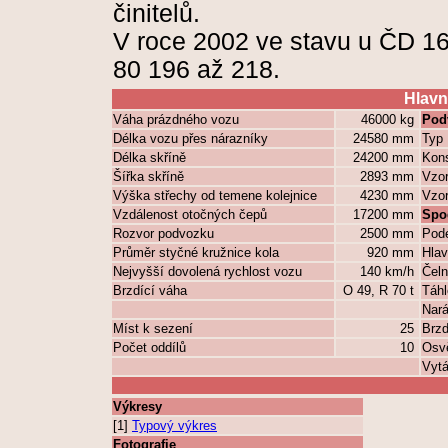
činitelů.
V roce 2002 ve stavu u ČD 16
80 196 až 218.
Hlavn
Váha prázdného vozu
46000 kg
Pod
Délka vozu přes nárazníky
24580 mm
Typ
Délka skříně
24200 mm
Kons
Šířka skříně
2893 mm
Vzor
Výška střechy od temene kolejnice
4230 mm
Vzor
Vzdálenost otočných čepů
17200 mm
Spo
Rozvor podvozku
2500 mm
Podé
Průměr styčné kružnice kola
920 mm
Hlav
Nejvyšší dovolená rychlost vozu
140 km/h
Čeln
Brzdící váha
O 49, R 70 t
Táhl
Nará
Míst k sezení
25
Brz
Počet oddílů
10
Osvě
Vytá
Výkresy
[1]
Typový výkres
Fotografie