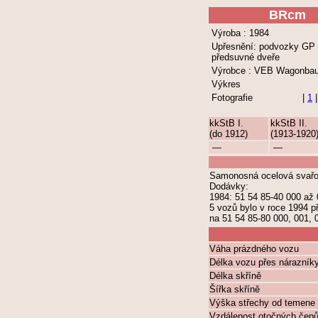
BRcm
Výroba : 1984
Upřesnění: podvozky GP 
předsuvné dveře
Výrobce : VEB Wagonbau
Výkres
Fotografie
|
1
kkStB I.
kkStB II.
(do 1912)
(1913-1920
—
—
Samonosná ocelová svařov
Dodávky:
1984: 51 54 85-40 000 až
5 vozů bylo v roce 1994 p
na 51 54 85-80 000, 001, 
Váha prázdného vozu
Délka vozu přes nárazník
Délka skříně
Šířka skříně
Výška střechy od temene 
Vzdálenost otočných čep