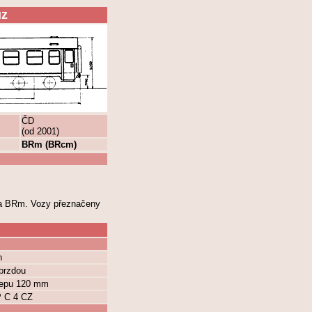
ůz
ČD
(od 2001)
BRm (BRcm)
ada BRm. Vozy přeznačeny
n
brzdou
 čepu 120 mm
 C 4 CZ