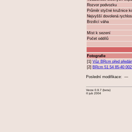
Rozvor podvozku
Průměr styčné kružnice k
Nejvyšší dovolená rychlos
Brzdící váha
Míst k sezení
Počet oddílů
Fotografie
[1]
Vůz BRcm před předá
[2]
BRcm 51 54 85-40 002-
Poslední modifikace: —
Verze 0.9.7 (beta)
© jub 2004