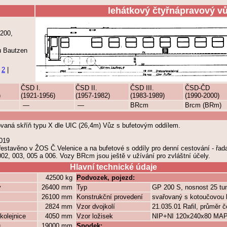
lehátkový čtyřnápravový v
200,
 Bautzen
|
2
|
ČSD I.
ČSD II.
ČSD III.
ČSD-ČD
)
(1921-1956)
(1957-1982)
(1983-1989)
(1990-2000)
—
—
BRcm
Brcm (BRm)
aná skříň typu X dle UIC (26,4m) Vůz s bufetovým oddílem.
 019
řestavěno v ŽOS Č.Velenice a na bufetové s oddíly pro denní cestování - ř
002, 003, 005 a 006. Vozy BRcm jsou ještě v užívání pro zvláštní účely.
Hlavní technické údaje
42500 kg
Podvozek, pojezd:
y
26400 mm
Typ
GP 200 S, nosnost 25 tu
26100 mm
Konstrukční provedení
svařovaný s kotoučovou 
2824 mm
Vzor dvojkolí
21.035.01 Rafil, průměr
kolejnice
4050 mm
Vzor ložisek
NIP+NI 120x240x80 MAP
ů
19000 mm
Spodek: