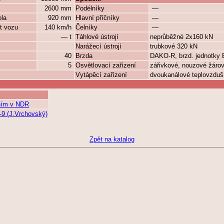
2600 mm
Podélníky
—
ola
920 mm
Hlavní příčníky
—
t vozu
140 km/h
Čelníky
—
— t
Táhlové ústrojí
neprůběžné 2x160 kN
Narážecí ústrojí
trubkové 320 kN
40
Brzda
DAKO-R, brzd. jednotky
5
Osvětlovací zařízení
zářivkové, nouzové žáro
Vytápěcí zařízení
dvoukanálové teplovzduš
ním v NDR
9 (J.Vrchovský)
Zpět na katalog