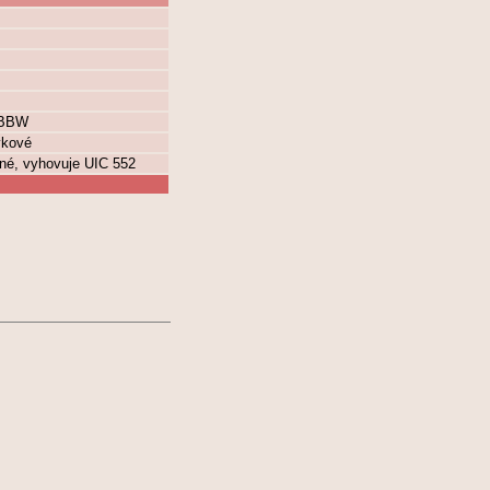
 BBW
vkové
né, vyhovuje UIC 552