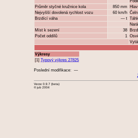
Podé
Průměr styčné kružnice kola
850 mm
Hlav
Nejvyšší dovolená rychlost vozu
60 km/h
Čeln
Brzdící váha
— t
Táhl
Nará
Míst k sezení
38
Brz
Počet oddílů
1
Osvě
Vytá
Výkresy
[1]
Typový výkres 27825
Poslední modifikace: —
Verze 0.9.7 (beta)
© jub 2004