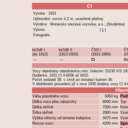
Cl
Výroba : 1931
Upřesnění: rozvor 4,2 m, uzavřené plošiny
Výrobce : Moravsko slezská vozovka, a.s., (Studénka)
Výkres
|
1
|
Fotografie
kkStB I.
kkStB II.
ČSD I.
ČS
(do 1912)
(1913-1920)
(1921-1956)
(1
—
—
Cl
B
Vozy objednány objednávkou min. železnic 15230 V/5 19
Dodávka: 1931 Cl 4-6006 až 6015
Počet sedadel 38, v zimě po instalaci kamen 36.
V obdobném provedení již v roce 1930 dodány vozy Cl 4
Hlavn
Váha prázdného vozu
6950 kg
Pod
Délka vozu přes nárazníky
8000 mm
Typ
Délka skříně
7050 mm
Kons
Šířka skříně
2900 mm
Vzor
Výška střechy od temene kolejnice
3470 mm
Vzor
Rozvor vozu
4200 mm
Spo