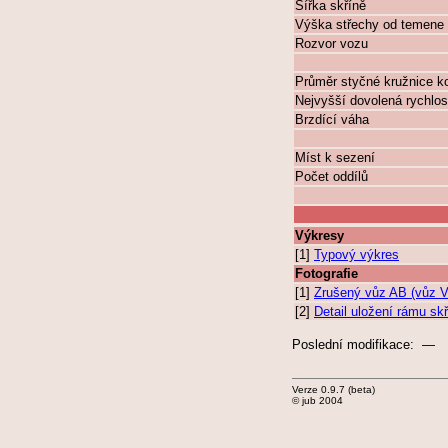
Šířka skříně
Výška střechy od temene 
Rozvor vozu
Průměr styčné kružnice k
Nejvyšší dovolená rychlos
Brzdící váha
Míst k sezení
Počet oddílů
Výkresy
[1]
Typový výkres
Fotografie
[1]
Zrušený vůz AB (vůz 
[2]
Detail uložení rámu sk
Poslední modifikace: —
Verze 0.9.7 (beta)
© jub 2004