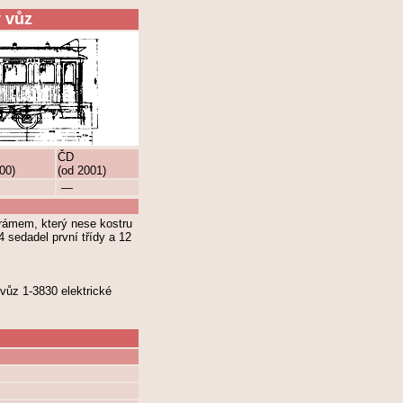
 vůz
ČD
00)
(od 2001)
—
rámem, který nese kostru
4 sedadel první třídy a 12
vůz 1-3830 elektrické