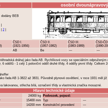
B
osobní dvounápravový
m, dodány BEB
|
|
2
|
ČSD I.
ČSD II.
ČSD III.
ČSD-ČD
0)
(1921-1956)
(1957-1982)
(1983-1989)
(1990-20
AB
Be
—
—
ěhradská dráha) jako řada AB. Rychlíkové vozy se speciálním odpruženým 
6 oddílů - 1 celý 1 poloviční oddíl druhé třídy, 4 oddíly první třídy. Celkem 2
hoffer
ko řada AB 1-3822 až 3831. Původně plynové osvětlení, v roce 1931 měl již 
va lakovanou, střecha bílá, označení třídy a vlastnická značka mosazné.
Hlavní technické údaje
24000 kg
Podvozek, pojezd:
y
15400 mm
Typ
—
14200 mm
Konstrukční provedení
—