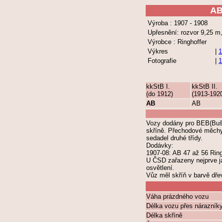
A
Výroba : 1907 - 1908
Upřesnění: rozvor 9,25 
Výrobce : Ringhoffer
Výkres
|
1
Fotografie
|
1
kkStB I.
kkStB II.
(do 1912)
(1913-192
AB
AB
Vozy dodány pro BEB(Bušt
skříně. Přechodové měchy, 
sedadel druhé třídy.
Dodávky:
1907-08: AB 47 až 56 Ring
U ČSD zařazeny nejprve ja
osvětlení.
Vůz měl skříň v barvě dře
Váha prázdného vozu
Délka vozu přes nárazník
Délka skříně