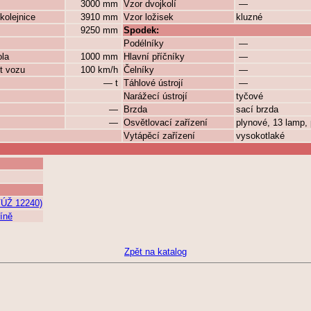
3000 mm
Vzor dvojkolí
—
kolejnice
3910 mm
Vzor ložisek
kluzné
9250 mm
Spodek:
Podélníky
—
ola
1000 mm
Hlavní příčníky
—
t vozu
100 km/h
Čelníky
—
— t
Táhlové ústrojí
—
Narážecí ústrojí
tyčové
—
Brzda
sací brzda
—
Osvětlovací zařízení
plynové, 13 lamp, 
Vytápěcí zařízení
vysokotlaké
VÚŽ 12240)
říně
Zpět na katalog