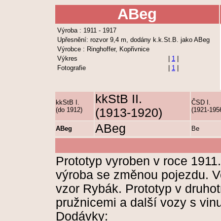
ABeg
Výroba : 1911 - 1917
Upřesnění: rozvor 9,4 m, dodány k.k.St.B. jako ABeg
Výrobce : Ringhoffer, Kopřivnice
Výkres
|
1
|
Fotografie
|
1
|
kkStB II.
kkStB I.
ČSD I.
(do 1912)
(1913-1920)
(1921-195
ABeg
ABeg
Be
Prototyp vyroben v roce 1911
výroba se změnou pojezdu. 
vzor Rybák. Prototyp v druho
pružnicemi a další vozy s vin
Dodávky: