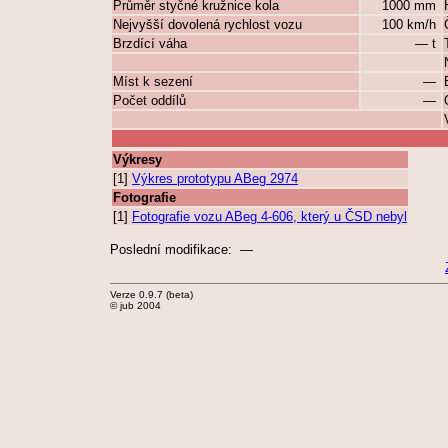
Průměr styčné kružnice kola
1000 mm
Nejvyšší dovolená rychlost vozu
100 km/h
Brzdící váha
— t
Míst k sezení
—
Počet oddílů
—
Výkresy
[1]
Výkres prototypu ABeg 2974
Fotografie
[1]
Fotografie vozu ABeg 4-606, který u ČSD nebyl
Poslední modifikace: —
Verze 0.9.7 (beta)
© jub 2004