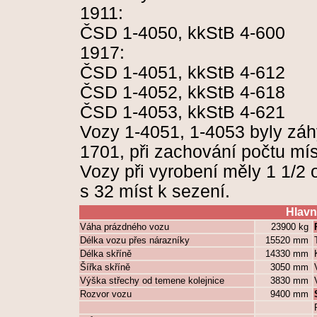
1911:
ČSD 1-4050, kkStB 4-600
1917:
ČSD 1-4051, kkStB 4-612
ČSD 1-4052, kkStB 4-618
ČSD 1-4053, kkStB 4-621
Vozy 1-4051, 1-4053 byly záh
1701, při zachování počtu mís
Vozy při vyrobení měly 1 1/2 odd
s 32 míst k sezení.
Hlavn
Váha prázdného vozu
23900 kg
Délka vozu přes nárazníky
15520 mm
Délka skříně
14330 mm
Šířka skříně
3050 mm
Výška střechy od temene kolejnice
3830 mm
Rozvor vozu
9400 mm