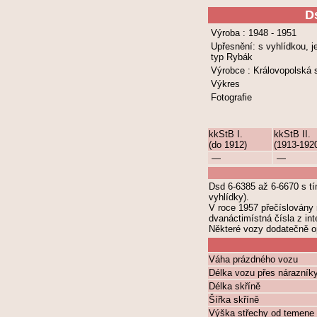
D
Výroba : 1948 - 1951
Upřesnění: s vyhlídkou, 
typ Rybák
Výrobce : Královopolská s
Výkres
Fotografie
kkStB I.
kkStB II.
(do 1912)
(1913-192
—
—
Dsd 6-6385 až 6-6670 s tí
vyhlídky).
V roce 1957 přečíslovány n
dvanáctimístná čísla z in
Některé vozy dodatečně o
Váha prázdného vozu
Délka vozu přes nárazník
Délka skříně
Šířka skříně
Výška střechy od temene 