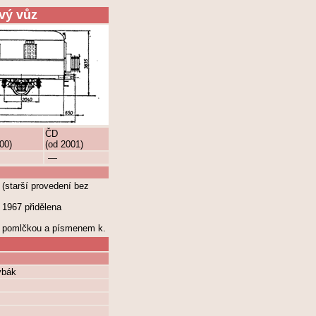
vý vůz
ČD
00)
(od 2001)
—
(starší provedení bez
 1967 přidělena
o pomlčkou a písmenem k.
ybák