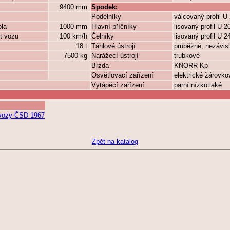
9400 mm
Spodek:
Podélníky
válcovaný profil U
ola
1000 mm
Hlavní příčníky
lisovaný profil U 
t vozu
100 km/h
Čelníky
lisovaný profil U 
18 t
Táhlové ústrojí
průběžné, nezávis
7500 kg
Narážecí ústrojí
trubkové
Brzda
KNORR Kp
Osvětlovací zařízení
elektrické žárovko
Vytápěcí zařízení
parní nízkotlaké
í vozy ČSD 1967
Zpět na katalog