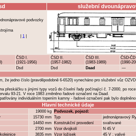
sd
služební dvounápravo
jednonápravové podvozky
trojírna
|
1
|
ČSD I.
ČSD II.
ČSD III.
ČSD-ČD
0)
(1921-1956)
(1957-1982)
(1983-1989)
(1990-20
Dsd
Dsd
Daad
—
m, že jedno číslo (pravděpodobně 6-6520) vynecháno pro služební vůz OZVD 
a přeskáčku s jinými typy vozů do číselní řady počínající č. 7-2000, po roce
tervalu 93-21. V roce 1983 změněno řadové označení na Daad.
patřovány individuálním topením kamny - řadové označení pak bylo doplněn
Hlavní technické údaje
19000 kg
Podvozek, pojezd:
y
15730 mm
Typ
jednonápravový R
14450 mm
Konstrukční provedení
svařované
2700 mm
Vzor dvojkolí
N 45 V
kolejnice
3835 mm
Vzor ložisek
45 V ; valivé