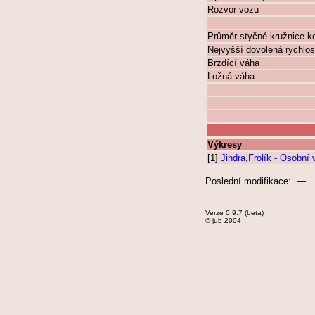
Rozvor vozu
Průměr styčné kružnice k
Nejvyšší dovolená rychlos
Brzdící váha
Ložná váha
Výkresy
[1]
Jindra,Frolík - Osobn
Poslední modifikace: —
Verze 0.9.7 (beta)
© jub 2004