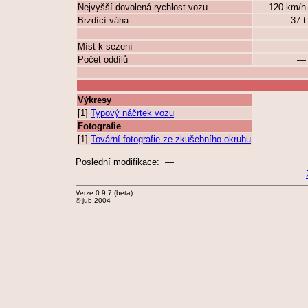
Nejvyšší dovolená rychlost vozu
120 km/
Brzdící váha
37 
Míst k sezení
Počet oddílů
Výkresy
[1]
Typový náčrtek vozu
Fotografie
[1]
Tovární fotografie ze zkušebního okruhu
Poslední modifikace: —
Verze 0.9.7 (beta)
© jub 2004