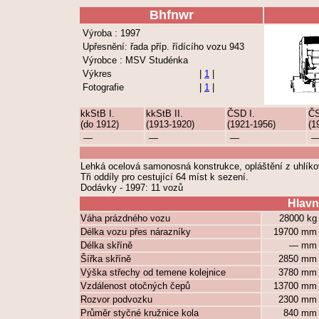
Bhfnwr
Výroba : 1997
Upřesnění: řada příp. řídícího vozu 943
Výrobce : MSV Studénka
Výkres
|
1
|
Fotografie
|
1
|
kkStB I.
kkStB II.
ČSD I.
ČS
(do 1912)
(1913-1920)
(1921-1956)
(1
—
—
—
Lehká ocelová samonosná konstrukce, opláštění z uhlíkov
Tři oddíly pro cestující 64 míst k sezení.
Dodávky - 1997: 11 vozů
Hlavn
Váha prázdného vozu
28000 k
Délka vozu přes nárazníky
19700 m
Délka skříně
— m
Šířka skříně
2850 m
Výška střechy od temene kolejnice
3780 m
Vzdálenost otočných čepů
13700 m
Rozvor podvozku
2300 m
Průměr styčné kružnice kola
840 m