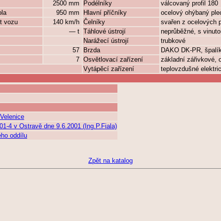
2500 mm
Podélníky
válcovaný profil 180
ola
950 mm
Hlavní příčníky
ocelový ohýbaný ple
t vozu
140 km/h
Čelníky
svařen z ocelových 
— t
Táhlové ústrojí
neprůběžné, s vinut
Narážecí ústrojí
trubkové
57
Brzda
DAKO DK-PR, špalí
7
Osvětlovací zařízení
základní zářivkové, 
Vytápěcí zařízení
teplovzdušné elektri
Velenice
1-4 v Ostravě dne 9.6.2001 (Ing.P.Fiala)
ého oddílu
Zpět na katalog