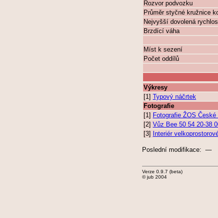
Rozvor podvozku
Průměr styčné kružnice k
Nejvyšší dovolená rychlos
Brzdící váha
Míst k sezení
Počet oddílů
Výkresy
[1]
Typový náčrtek
Fotografie
[1]
Fotografie ŽOS České 
[2]
Vůz Bee 50 54 20-38 00
[3]
Interiér velkoprostorov
Poslední modifikace: —
Verze 0.9.7 (beta)
© jub 2004