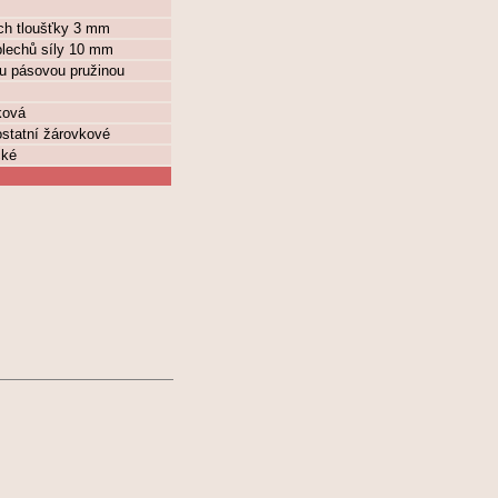
ch tloušťky 3 mm
plechů síly 10 mm
ou pásovou pružinou
ková
ostatní žárovkové
cké