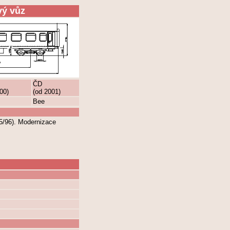
vý vůz
ČD
00)
(od 2001)
Bee
5/96). Modernizace