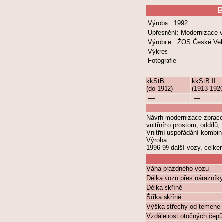
Výroba : 1992
Upřesnění: Modernizace v
Výrobce : ŽOS České Vel
Výkres
Fotografie
kkStB I.
kkStB II.
(do 1912)
(1913-192
—
—
Návrh modernizace zpraco
vnitřního prostoru, oddíl
Vnitřní uspořádání kombin
Výroba:
1996-99 další vozy, celk
Váha prázdného vozu
Délka vozu přes nárazník
Délka skříně
Šířka skříně
Výška střechy od temene 
Vzdálenost otočných čep