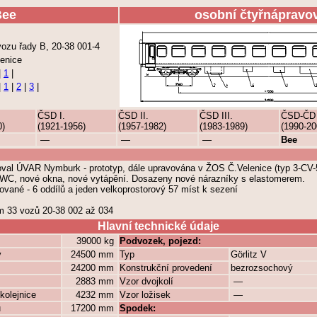
Bee
osobní čtyřnápravo
ozu řady B, 20-38 001-4
enice
|
1
|
|
1
|
2
|
3
|
ČSD I.
ČSD II.
ČSD III.
ČSD-ČD
0)
(1921-1956)
(1957-1982)
(1983-1989)
(1990-20
—
—
—
Bee
val ÚVAR Nymburk - prototyp, dále upravována v ŽOS Č.Velenice (typ 3-CV-
ů, WC, nové okna, nové vytápění. Dosazeny nové nárazníky s elastomerem.
ované - 6 oddílů a jeden velkoprostorový 57 míst k sezení
em 33 vozů 20-38 002 až 034
Hlavní technické údaje
39000 kg
Podvozek, pojezd:
y
24500 mm
Typ
Görlitz V
24200 mm
Konstrukční provedení
bezrozsochový
2883 mm
Vzor dvojkolí
—
kolejnice
4232 mm
Vzor ložisek
—
ů
17200 mm
Spodek: