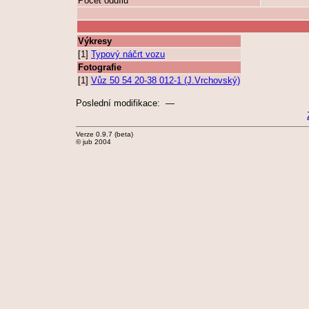
Počet oddílů
Výkresy
[1]
Typový náčrt vozu
Fotografie
[1]
Vůz 50 54 20-38 012-1 (J.Vrchovský)
Poslední modifikace: —
Verze 0.9.7 (beta)
© jub 2004