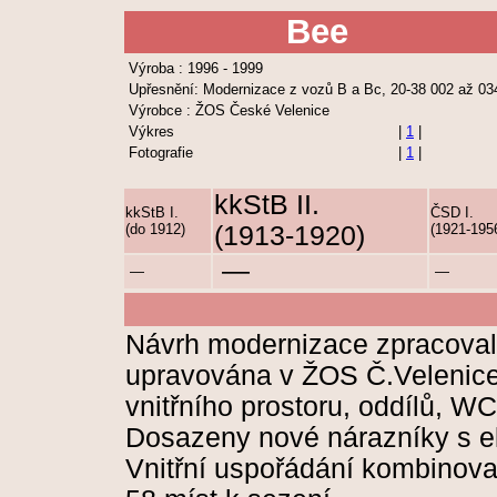
Bee
Výroba : 1996 - 1999
Upřesnění: Modernizace z vozů B a Bc, 20-38 002 až 03
Výrobce : ŽOS České Velenice
Výkres
|
1
|
Fotografie
|
1
|
kkStB II.
kkStB I.
ČSD I.
(do 1912)
(1913-1920)
(1921-195
—
—
—
Návrh modernizace zpracoval
upravována v ŽOS Č.Velenice
vnitřního prostoru, oddílů, W
Dosazeny nové nárazníky s 
Vnitřní uspořádání kombinova