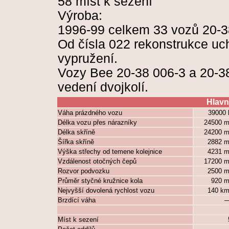
58 míst k sezení
Výroba:
1996-99 celkem 33 vozů 20-3
Od čísla 022 rekonstrukce uc
vypružení.
Vozy Bee 20-38 006-3 a 20-38
vedení dvojkolí.
Hlavn
Váha prázdného vozu
39000
Délka vozu přes nárazníky
24500 
Délka skříně
24200 
Šířka skříně
2882 
Výška střechy od temene kolejnice
4231 
Vzdálenost otočných čepů
17200 
Rozvor podvozku
2500 
Průměr styčné kružnice kola
920 
Nejvyšší dovolená rychlost vozu
140 k
Brzdící váha
—
Míst k sezení