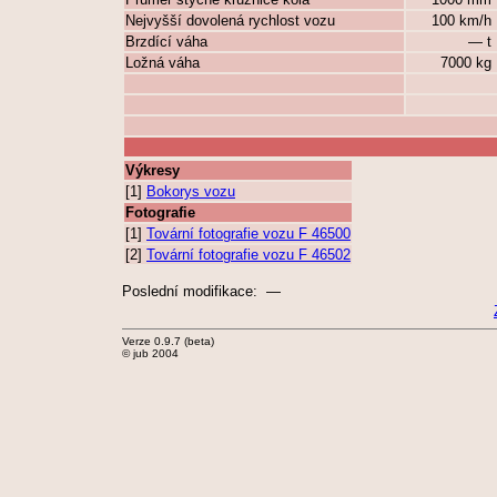
Nejvyšší dovolená rychlost vozu
100 km/h
Brzdící váha
— t
Ložná váha
7000 kg
Výkresy
[1]
Bokorys vozu
Fotografie
[1]
Tovární fotografie vozu F 46500
[2]
Tovární fotografie vozu F 46502
Poslední modifikace: —
Verze 0.9.7 (beta)
© jub 2004