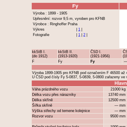
Fy
Výroba : 1899 - 1905
Upřesnění: rozvor 9,5 m, vyroben pro KFNB
Výrobce : Ringhoffer Praha
Výkres
|
1
|
Fotografie
|
1
|
2
|
kkStB I.
kkStB II.
ČSD I.
ČS
(do 1912)
(1913-1920)
(1921-1956)
(1
F
Fy
Fy
Výroba 1899-1905 pro KFNB pod označením F 46500 až 
U ČSD pod čísly Fy 5-0837, 5-0839, 5-0800 zařazeny ve 
Hlavn
Váha prázdného vozu
21000 kg
Délka vozu přes nárazníky
13740 mm
Délka skříně
12500 mm
Šířka skříně
— mm
Výška střechy od temene kolejnice
— mm
Rozvor vozu
9500 mm
Průměr styčné kružnice kola
1000 mm