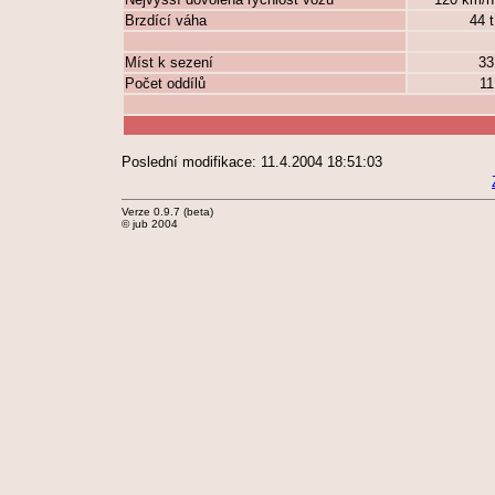
Brzdící váha
44 
Míst k sezení
3
Počet oddílů
1
Poslední modifikace: 11.4.2004 18:51:03
Verze 0.9.7 (beta)
© jub 2004