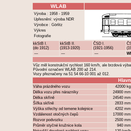
WLAB
Výroba : 1958 - 1959
Upřesnění: výroba NDR
Výrobce : Görlitz
Výkres
Fotografie
kkStB I.
kkStB II.
ČSD I.
ČS
(do 1912)
(1913-1920)
(1921-1956)
(1
—
—
—
W
Vůz měl konstrukční rychlost 160 km/h, ale brzdová výb
Původní označení WLAB 200 až 214.
Vozy přeznačeny na 51 54 66-10 001 až 012.
Hlavn
Váha prázdného vozu
42000 k
Délka vozu přes nárazníky
24900 m
Délka skříně
24540 m
Šířka skříně
2833 m
Výška střechy od temene kolejnice
4202 m
Vzdálenost otočných čepů
17000 m
Rozvor podvozku
2500 m
Průměr styčné kružnice kola
940 m
Nejvyšší dovolená rychlost vozu
120 km/