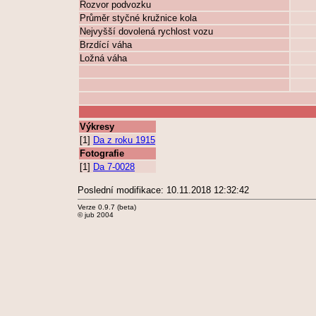
Rozvor podvozku
Průměr styčné kružnice kola
Nejvyšší dovolená rychlost vozu
Brzdící váha
Ložná váha
Výkresy
[1]
Da z roku 1915
Fotografie
[1]
Da 7-0028
Poslední modifikace: 10.11.2018 12:32:42
Verze 0.9.7 (beta)
© jub 2004