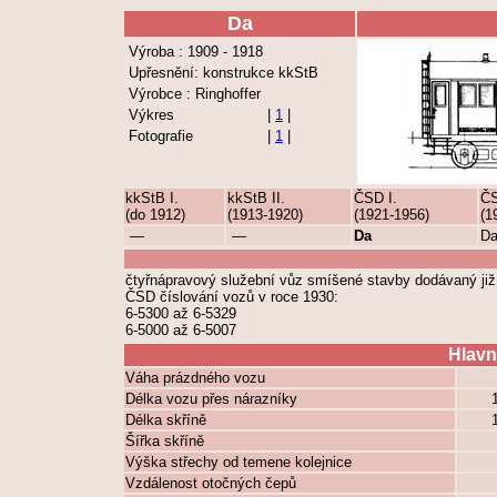
Da
Výroba : 1909 - 1918
Upřesnění: konstrukce kkStB
Výrobce : Ringhoffer
Výkres
|
1
|
Fotografie
|
1
|
kkStB I.
kkStB II.
ČSD I.
ČS
(do 1912)
(1913-1920)
(1921-1956)
(1
—
—
Da
D
čtyřnápravový služební vůz smíšené stavby dodávaný již
ČSD číslování vozů v roce 1930:
6-5300 až 6-5329
6-5000 až 6-5007
Hlavn
Váha prázdného vozu
Délka vozu přes nárazníky
Délka skříně
Šířka skříně
Výška střechy od temene kolejnice
Vzdálenost otočných čepů