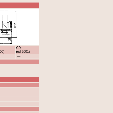
ČD
00)
(od 2001)
—