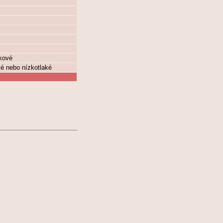
vkové
ké nebo nízkotlaké