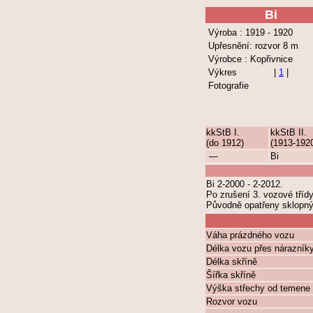
Bi
Výroba : 1919 - 1920
Upřesnění: rozvor 8 m
Výrobce : Kopřivnice
Výkres
|
1
|
Fotografie
kkStB I.
kkStB II.
(do 1912)
(1913-192
—
Bi
Bi 2-2000 - 2-2012.
Po zrušení 3. vozové tříd
Původně opatřeny sklopný
Váha prázdného vozu
Délka vozu přes nárazník
Délka skříně
Šířka skříně
Výška střechy od temene 
Rozvor vozu