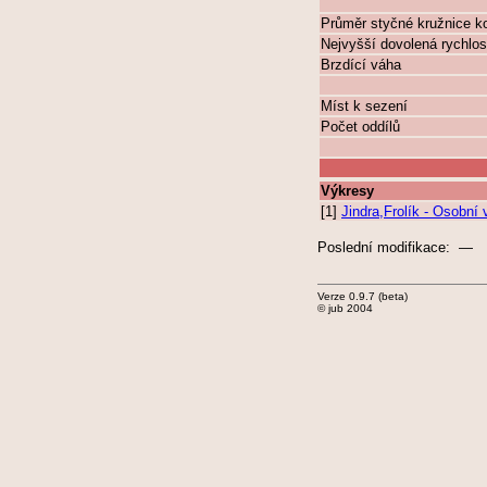
Průměr styčné kružnice k
Nejvyšší dovolená rychlos
Brzdící váha
Míst k sezení
Počet oddílů
Výkresy
[1]
Jindra,Frolík - Osobn
Poslední modifikace: —
Verze 0.9.7 (beta)
© jub 2004