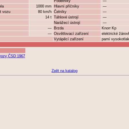
Podélníky
—
ola
1000 mm
Hlavní příčníky
—
t vozu
80 km/h
Čelníky
—
14 t
Táhlové ústrojí
—
Narážecí ústrojí
—
—
Brzda
Knorr Kp
—
Osvětlovací zařízení
elektrické žáro
Vytápěcí zařízení
parní vysokotla
í vozy ČSD 1967
Zpět na katalog