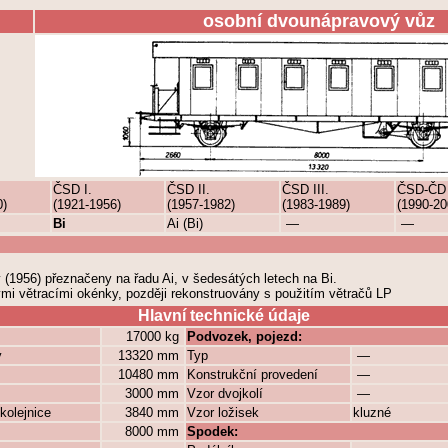
osobní dvounápravový vůz
ČSD I.
ČSD II.
ČSD III.
ČSD-ČD
0)
(1921-1956)
(1957-1982)
(1983-1989)
(1990-20
Bi
Ai (Bi)
—
—
y (1956) přeznačeny na řadu Ai, v šedesátých letech na Bi.
mi větracími okénky, později rekonstruovány s použitím větračů LP
Hlavní technické údaje
17000 kg
Podvozek, pojezd:
y
13320 mm
Typ
—
10480 mm
Konstrukční provedení
—
3000 mm
Vzor dvojkolí
—
kolejnice
3840 mm
Vzor ložisek
kluzné
8000 mm
Spodek: