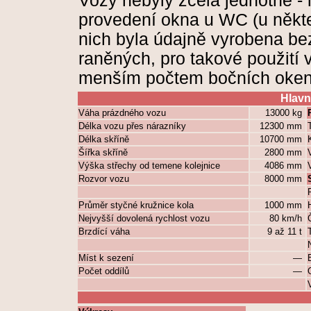
Vozy nebyly zcela jednotné - l
provedení okna u WC (u někte
nich byla údajně vyrobena bez
raněných, pro takové použití
menším počtem bočních oken
Hlavn
Váha prázdného vozu
13000 kg
Délka vozu přes nárazníky
12300 mm
Délka skříně
10700 mm
Šířka skříně
2800 mm
Výška střechy od temene kolejnice
4086 mm
Rozvor vozu
8000 mm
Průměr styčné kružnice kola
1000 mm
Nejvyšší dovolená rychlost vozu
80 km/h
Brzdící váha
9 až 11 t
Míst k sezení
—
Počet oddílů
—