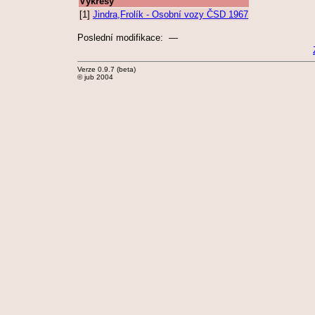
Výkresy
[1]
Jindra,Frolík - Osobní vozy ČSD 1967
Poslední modifikace: —
Verze 0.9.7 (beta)
© jub 2004