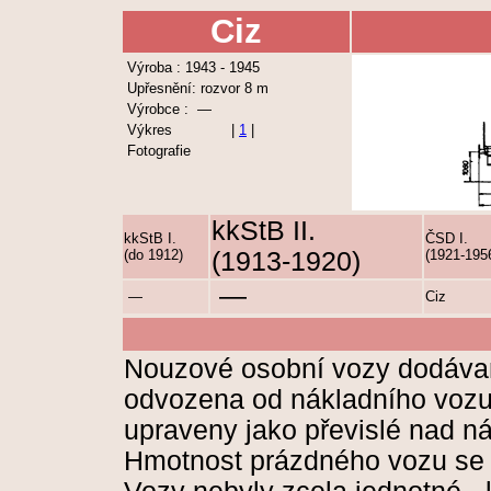
Ciz
Výroba : 1943 - 1945
Upřesnění: rozvor 8 m
Výrobce : —
Výkres
|
1
|
Fotografie
kkStB II.
kkStB I.
ČSD I.
(do 1912)
(1913-1920)
(1921-195
—
—
Ciz
Nouzové osobní vozy dodávan
odvozena od nákladního vozu,
upraveny jako převislé nad ná
Hmotnost prázdného vozu se 