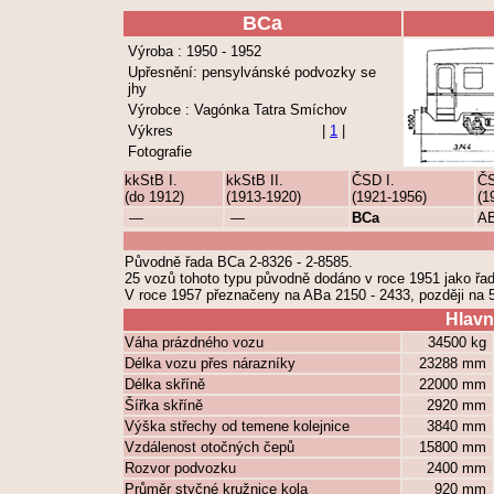
BCa
Výroba : 1950 - 1952
Upřesnění: pensylvánské podvozky se
jhy
Výrobce : Vagónka Tatra Smíchov
Výkres
|
1
|
Fotografie
kkStB I.
kkStB II.
ČSD I.
ČS
(do 1912)
(1913-1920)
(1921-1956)
(1
—
—
BCa
A
Původně řada BCa 2-8326 - 2-8585.
25 vozů tohoto typu původně dodáno v roce 1951 jako řad
V roce 1957 přeznačeny na ABa 2150 - 2433, později na 
Hlavn
Váha prázdného vozu
34500 kg
Délka vozu přes nárazníky
23288 mm
Délka skříně
22000 mm
Šířka skříně
2920 mm
Výška střechy od temene kolejnice
3840 mm
Vzdálenost otočných čepů
15800 mm
Rozvor podvozku
2400 mm
Průměr styčné kružnice kola
920 mm