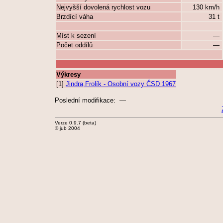
Nejvyšší dovolená rychlost vozu
130 km/h
Brzdící váha
31 t
Míst k sezení
—
Počet oddílů
—
Výkresy
[1]
Jindra,Frolík - Osobní vozy ČSD 1967
Poslední modifikace: —
Verze 0.9.7 (beta)
© jub 2004