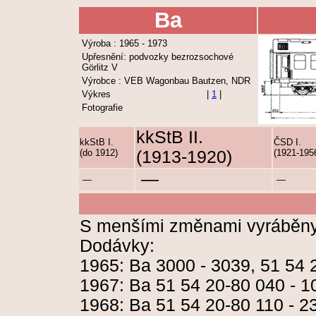
Ba
Výroba : 1965 - 1973
Upřesnění: podvozky bezrozsochové
Görlitz V
Výrobce : VEB Wagonbau Bautzen, NDR
Výkres
|
1
|
Fotografie
kkStB II.
kkStB I.
ČSD I.
(do 1912)
(1913-1920)
(1921-195
—
—
—
S menšími změnami vyráběny
Dodávky:
1965: Ba 3000 - 3039, 51 54 
1967: Ba 51 54 20-80 040 - 1
1968: Ba 51 54 20-80 110 - 2