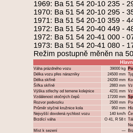
1969: Ba 51 54 20-10 235 - 2
1970: Ba 51 54 20-10 295 - 3
1971: Ba 51 54 20-10 359 - 4
1972: Ba 51 54 20-40 449 - 4
1972: Ba 51 54 20-41 000 - 0
1973: Ba 51 54 20-41 080 - 1
Režim postupně měněn na 50
Hlavn
Váha prázdného vozu
39000 kg
Po
Délka vozu přes nárazníky
24500 mm
Ty
Délka skříně
24200 mm
Ko
Šířka skříně
2883 mm
Vz
Výška střechy od temene kolejnice
4231 mm
Vz
Vzdálenost otočných čepů
17200 mm
Sp
Rozvor podvozku
2500 mm
Po
Průměr styčné kružnice kola
950 mm
Hl
Nejvyšší dovolená rychlost vozu
140 km/h
Če
Brzdící váha
O 41, R 58 t
Tá
Na
Míst k sezení
—
Br