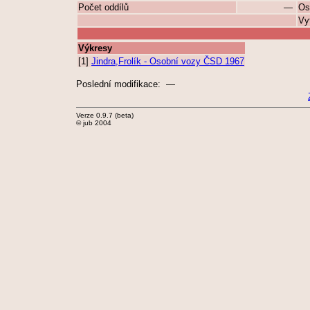
Počet oddílů
—
Os
Vy
Výkresy
[1]
Jindra,Frolík - Osobní vozy ČSD 1967
Poslední modifikace: —
Verze 0.9.7 (beta)
© jub 2004