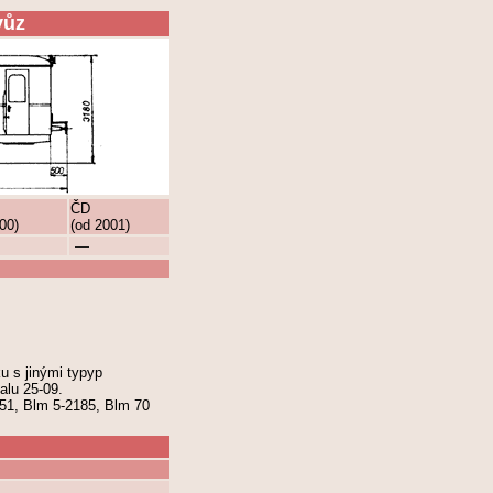
vůz
ČD
00)
(od 2001)
—
u s jinými typyp
alu 25-09.
251, Blm 5-2185, Blm 70