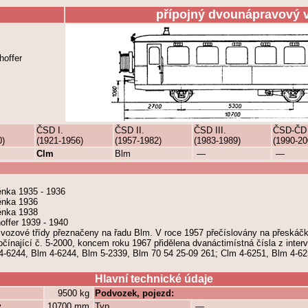
přípojný dvounápravový 
hoffer
ČSD I.
ČSD II.
ČSD III.
ČSD-ČD
0)
(1921-1956)
(1957-1982)
(1983-1989)
(1990-20
Clm
Blm
—
—
énka 1935 - 1936
énka 1936
énka 1938
offer 1939 - 1940
. vozové třídy přeznačeny na řadu Blm. V roce 1957 přečíslovány na přeskáčk
čínající č. 5-2000, koncem roku 1967 přidělena dvanáctimístná čísla z interv
 4-6244, Blm 4-6244, Blm 5-2339, Blm 70 54 25-09 261; Clm 4-6251, Blm 4-6
Hlavní technické údaje
9500 kg
Podvozek, pojezd:
y
10700 mm
Typ
—