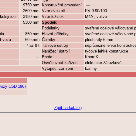
9750 mm
Konstrukční provedení
—
2600 mm
Vzor dvojkolí
PV 9-90/100
kolejnice
3180 mm
Vzor ložisek
M4A ; valivé
5300 mm
Spodek:
Podélníky
svařené ocelové válcované p
ola
850 mm
Hlavní příčníky
svařené ocelové válcované p
t vozu
60 km/h
Čelníky
plech síly 6 mm
7 až 8 t
Táhlové ústrojí
neprůběžné lehké konstrukc
Narážecí ústrojí
tyčové lehké konstrukce
—
Brzda
Knorr K
—
Osvětlovací zařízení
elektrické žárovkové
Vytápěcí zařízení
kamny
í vozy ČSD 1967
Zpět na katalog