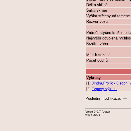
Délka skříně
Šířka skříně
Výška střechy od temene 
Rozvor vozu
Průměr styčné kružnice k
Nejvyšší dovolená rychlos
Brzdící váha
Míst k sezení
Počet oddílů
Výkresy
[1]
Jindra,Frolík - Osobn
[2]
Typový výkres
Poslední modifikace: —
Verze 0.9.7 (beta)
© jub 2004