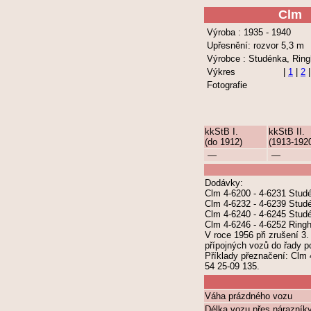
Clm
Výroba : 1935 - 1940
Upřesnění: rozvor 5,3 m
Výrobce : Studénka, Ring
Výkres
|
1
|
2
|
Fotografie
kkStB I.
kkStB II.
(do 1912)
(1913-192
—
—
Dodávky:
Clm 4-6200 - 4-6231 Stud
Clm 4-6232 - 4-6239 Stud
Clm 4-6240 - 4-6245 Stud
Clm 4-6246 - 4-6252 Ringh
V roce 1956 při zrušení 3
přípojných vozů do řady po
Příklady přeznačení: Clm
54 25-09 135.
Váha prázdného vozu
Délka vozu přes nárazník