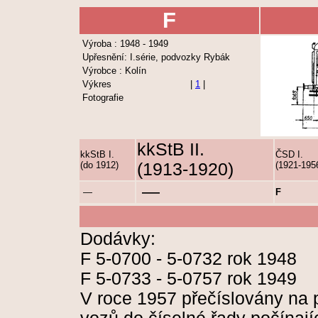
F
Výroba : 1948 - 1949
Upřesnění: I.série, podvozky Rybák
Výrobce : Kolín
Výkres
|
1
|
Fotografie
kkStB II.
kkStB I.
ČSD I.
(do 1912)
(1913-1920)
(1921-195
—
—
F
Dodávky:
F 5-0700 - 5-0732 rok 1948
F 5-0733 - 5-0757 rok 1949
V roce 1957 přečíslovány na 