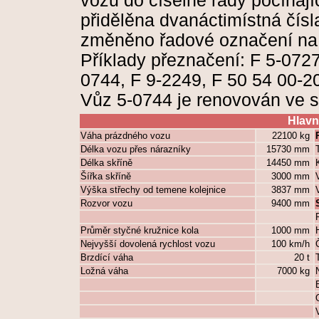
vozů do číselné řady počínaj
přidělěna dvanáctimístná čísl
změněno řadové označení na
Příklady přeznačení: F 5-0727
0744, F 9-2249, F 50 54 00-2
Vůz 5-0744 je renovován ve 
Hlavn
Váha prázdného vozu
22100 kg
Délka vozu přes nárazníky
15730 mm
Délka skříně
14450 mm
Šířka skříně
3000 mm
Výška střechy od temene kolejnice
3837 mm
Rozvor vozu
9400 mm
Průměr styčné kružnice kola
1000 mm
Nejvyšší dovolená rychlost vozu
100 km/h
Brzdící váha
20 t
Ložná váha
7000 kg