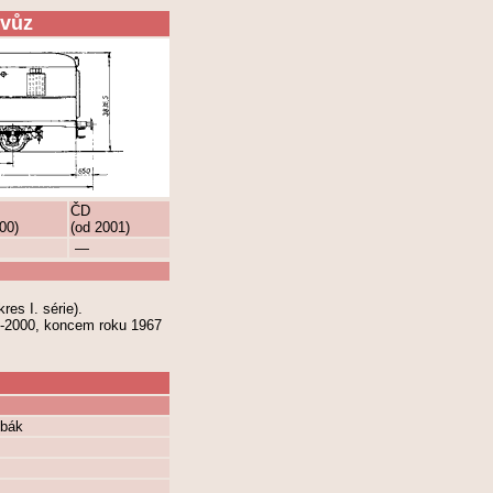
 vůz
ČD
00)
(od 2001)
—
res I. série).
 9-2000, koncem roku 1967
ybák