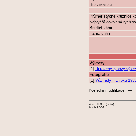
Rozvor vozu
Průměr styčné kružnice k
Nejvyšší dovolená rychlos
Brzdící váha
Ložná váha
Výkresy
[1]
Upravený typový výkres
Fotografie
[1]
Vůz řady F z roku 1955
Poslední modifikace: —
Verze 0.9.7 (beta)
© jub 2004