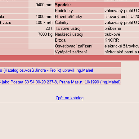
9400 mm
Spodek:
Podélníky
válcovaný profil U
ola
1000 mm
Hlavní příčníky
lisovaný profil U 
t vozu
100 km/h
Čelníky
válcovaný profil U
20 t
Táhlové ústrojí
průběžné
7000 kg
Narážecí ústrojí
trubkové
Brzda
KNORR
Osvětlovací zařízení
elektrické žárovko
Vytápěcí zařízení
nízkotlaké parní a
 (Katalog os.vozů Jindra - Frolík) upravil Ing.Mahel
 jako Postaa 50 54 00-20 237-8, Praha Mas.n. 10/1990 (Ing.Mahel)
Zpět na katalog