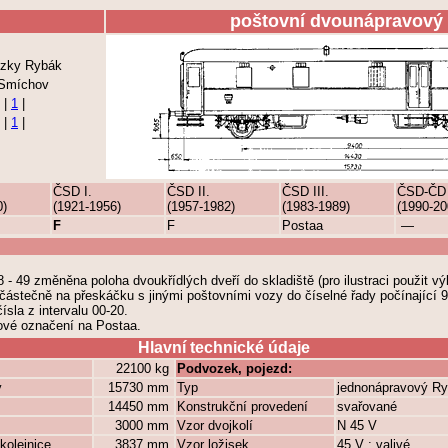
poštovní dvounápravový
vozky Rybák
 Smíchov
|
1
|
|
1
|
ČSD I.
ČSD II.
ČSD III.
ČSD-ČD
0)
(1921-1956)
(1957-1982)
(1983-1989)
(1990-20
F
F
Postaa
—
48 - 49 změněna poloha dvoukřídlých dveří do skladiště (pro ilustraci použit výk
částečně na přeskáčku s jinými poštovními vozy do číselné řady počínající
ísla z intervalu 00-20.
ové označení na Postaa.
Hlavní technické údaje
22100 kg
Podvozek, pojezd:
y
15730 mm
Typ
jednonápravový R
14450 mm
Konstrukční provedení
svařované
3000 mm
Vzor dvojkolí
N 45 V
kolejnice
3837 mm
Vzor ložisek
45 V ; valivé