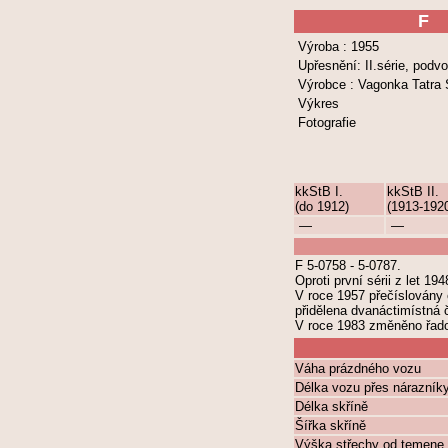
F
Výroba : 1955
Upřesnění: II.série, pod
Výrobce : Vagonka Tatra
Výkres
Fotografie
kkStB I.
kkStB II.
(do 1912)
(1913-192
—
—
F 5-0758 - 5-0787.
Oproti první sérii z let 19
V roce 1957 přečíslovány 
přidělena dvanáctimístná č
V roce 1983 změněno řad
Váha prázdného vozu
Délka vozu přes nárazník
Délka skříně
Šířka skříně
Výška střechy od temene 