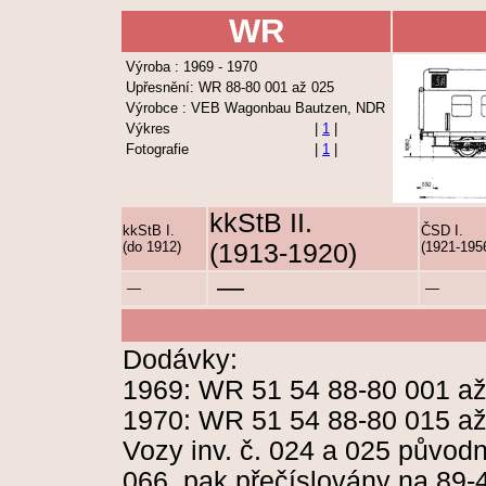
WR
Výroba : 1969 - 1970
Upřesnění: WR 88-80 001 až 025
Výrobce : VEB Wagonbau Bautzen, NDR
Výkres
|
1
|
Fotografie
|
1
|
kkStB II.
kkStB I.
ČSD I.
(do 1912)
(1913-1920)
(1921-195
—
—
—
Dodávky:
1969: WR 51 54 88-80 001 a
1970: WR 51 54 88-80 015 a
Vozy inv. č. 024 a 025 původ
066, pak přečíslovány na 89-