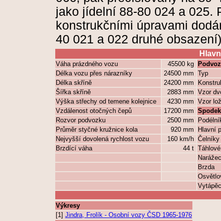
jako jídelní 88-80 024 a 025
konstrukčními úpravami dodán
40 021 a 022 druhé obsazení
Hlavn
Váha prázdného vozu
45500 kg
Podvoz
Délka vozu přes nárazníky
24500 mm
Typ
Délka skříně
24200 mm
Konstru
Šířka skříně
2883 mm
Vzor dvo
Výška střechy od temene kolejnice
4230 mm
Vzor lo
Vzdálenost otočných čepů
17200 mm
Spodek
Rozvor podvozku
2500 mm
Podélní
Průměr styčné kružnice kola
920 mm
Hlavní p
Nejvyšší dovolená rychlost vozu
160 km/h
Čelníky
Brzdící váha
44 t
Táhlové 
Narážecí
Brzda
Osvětlo
Vytápěc
Výkresy
[1]
Jindra, Frolík - Osobní vozy ČSD 1965-1976