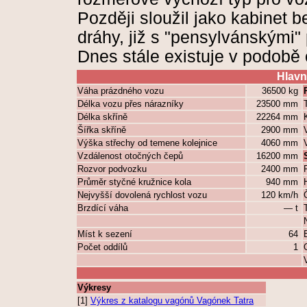
Později sloužil jako kabinet
dráhy, již s "pensylvánskými"
Dnes stále existuje v podobě
Hlavn
Váha prázdného vozu
36500 kg
Délka vozu přes nárazníky
23500 mm
Délka skříně
22264 mm
Šířka skříně
2900 mm
Výška střechy od temene kolejnice
4060 mm
Vzdálenost otočných čepů
16200 mm
Rozvor podvozku
2400 mm
Průměr styčné kružnice kola
940 mm
Nejvyšší dovolená rychlost vozu
120 km/h
Brzdící váha
— t
Míst k sezení
64
Počet oddílů
1
Výkresy
[1]
Výkres z katalogu vagónů Vagónek Tatra