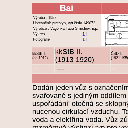
Bai
Výroba : 1957
Upřesnění: prototyp, výr.číslo 149072
Výrobce : Vagónka Tatra Smíchov, n.p.
Výkres
|
1
|
Fotografie
|
1
|
kkStB II.
kkStB I.
ČSD I.
(do 1912)
(1913-1920)
(1921-195
—
—
—
Dodán jeden vůz s označením
svařované s jediným oddílem 
uspořádání' otočná se sklopn
nucenou cirkulací vzduchu. T
voda a elektřina-voda. Vůz zů
rozměrově výchozí typ pro vo