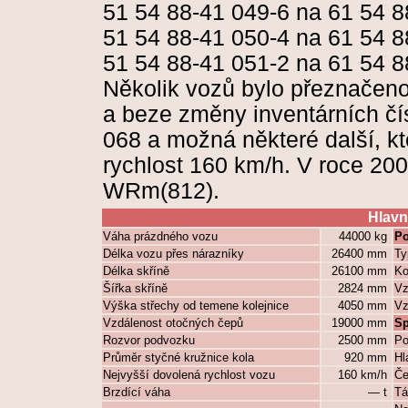
51 54 88-41 049-6 na 61 54 8
51 54 88-41 050-4 na 61 54 8
51 54 88-41 051-2 na 61 54 8
Několik vozů bylo přeznačeno
a beze změny inventárních čí
068 a možná některé další, k
rychlost 160 km/h. V roce 20
WRm(812).
Hlavn
Váha prázdného vozu
44000 kg
Po
Délka vozu přes nárazníky
26400 mm
Ty
Délka skříně
26100 mm
Ko
Šířka skříně
2824 mm
Vz
Výška střechy od temene kolejnice
4050 mm
Vz
Vzdálenost otočných čepů
19000 mm
Sp
Rozvor podvozku
2500 mm
Po
Průměr styčné kružnice kola
920 mm
Hl
Nejvyšší dovolená rychlost vozu
160 km/h
Če
Brzdící váha
— t
Tá