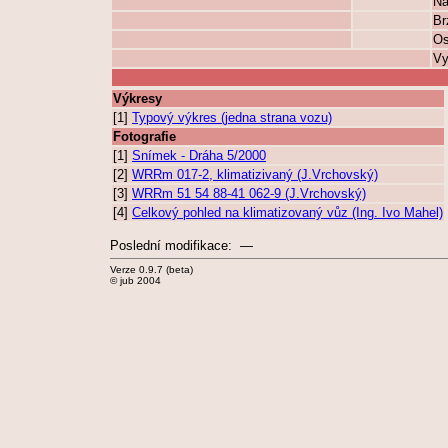
Na
Br
Os
Vy
Výkresy
[1]
Typový výkres (jedna strana vozu)
Fotografie
[1]
Snímek - Dráha 5/2000
[2]
WRRm 017-2, klimatizivaný (J.Vrchovský)
[3]
WRRm 51 54 88-41 062-9 (J.Vrchovský)
[4]
Celkový pohled na klimatizovaný vůz (Ing. Ivo Mahel)
Poslední modifikace: —
Verze 0.9.7 (beta)
© jub 2004