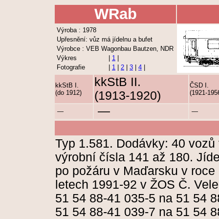
WRab
Výroba : 1978
Upřesnění: vůz má jídelnu a bufet
Výrobce : VEB Wagonbau Bautzen, NDR
Výkres
|
1
|
Fotografie
|
1
|
2
|
3
|
4
|
kkStB II.
kkStB I.
ČSD I.
(do 1912)
(1913-1920)
(1921-195
—
—
—
Typ 1.581. Dodávky: 40 vozů 
výrobní čísla 141 až 180. Jí
po požáru v Maďarsku v roce
letech 1991-92 v ŽOS Č. Vele
51 54 88-41 035-5 na 51 54 8
51 54 88-41 039-7 na 51 54 8