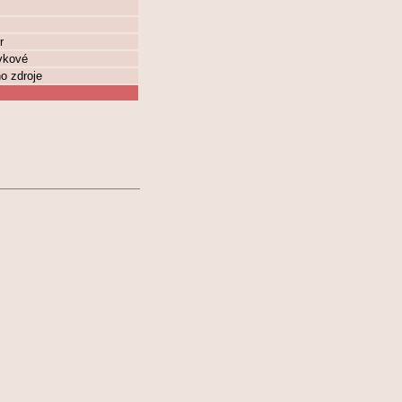
r
ovkové
ho zdroje