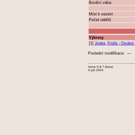
Brzdící váha
Míst k sezení
Počet oddílů
Výkresy
[1]
Jindra, Frolík - Osobn
Poslední modifikace: —
Verze 0.9.7 (beta)
© jub 2004