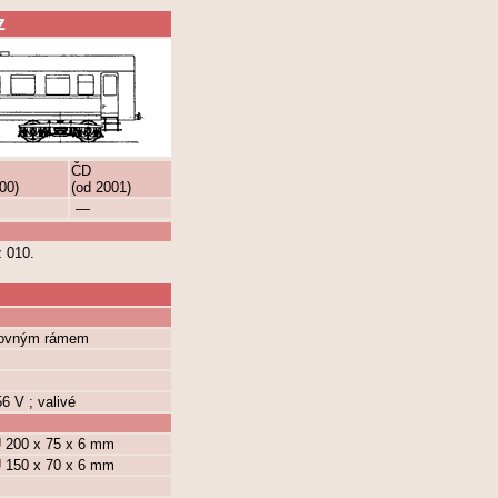
z
ČD
00)
(od 2001)
—
ž 010.
rovným rámem
 V ; valivé
 U 200 x 75 x 6 mm
 U 150 x 70 x 6 mm