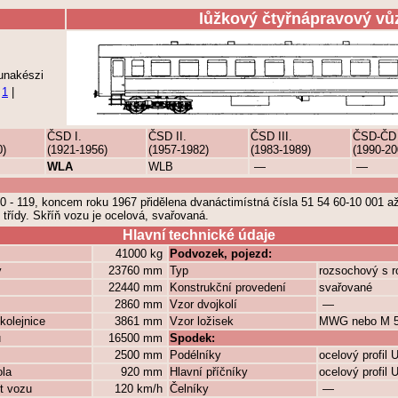
lůžkový čtyřnápravový vů
unakészi
|
1
|
ČSD I.
ČSD II.
ČSD III.
ČSD-ČD
0)
(1921-1956)
(1957-1982)
(1983-1989)
(1990-20
WLA
WLB
—
—
 - 119, koncem roku 1967 přidělena dvanáctimístná čísla 51 54 60-10 001 a
třídy. Skříň vozu je ocelová, svařovaná.
Hlavní technické údaje
41000 kg
Podvozek, pojezd:
y
23760 mm
Typ
rozsochový s 
22440 mm
Konstrukční provedení
svařované
2860 mm
Vzor dvojkolí
—
kolejnice
3861 mm
Vzor ložisek
MWG nebo M 56
ů
16500 mm
Spodek:
2500 mm
Podélníky
ocelový profil
ola
920 mm
Hlavní příčníky
ocelový profil
t vozu
120 km/h
Čelníky
—