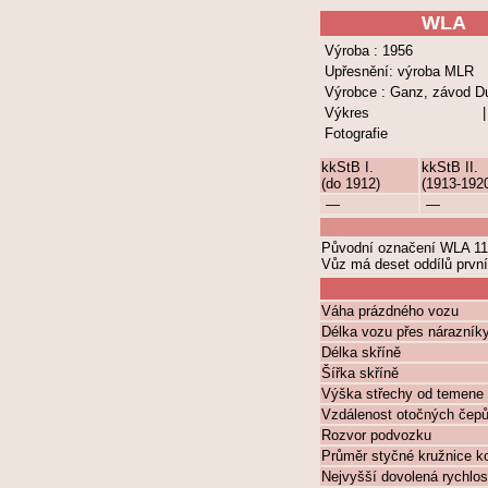
WLA
Výroba : 1956
Upřesnění: výroba MLR
Výrobce : Ganz, závod D
Výkres
Fotografie
kkStB I.
kkStB II.
(do 1912)
(1913-192
—
—
Původní označení WLA 110
Vůz má deset oddílů první 
Váha prázdného vozu
Délka vozu přes nárazník
Délka skříně
Šířka skříně
Výška střechy od temene 
Vzdálenost otočných čep
Rozvor podvozku
Průměr styčné kružnice k
Nejvyšší dovolená rychlos