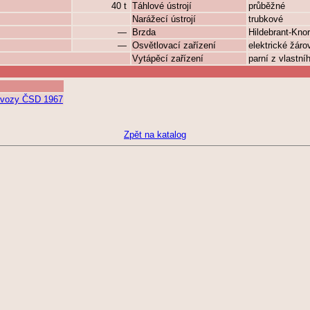
40 t
Táhlové ústrojí
průběžné
Narážecí ústrojí
trubkové
—
Brzda
Hildebrant-Knor
—
Osvětlovací zařízení
elektrické žár
Vytápěcí zařízení
parní z vlastní
í vozy ČSD 1967
Zpět na katalog