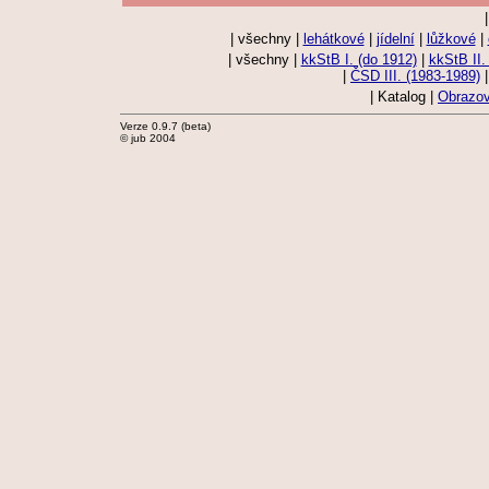
| všechny |
lehátkové
|
jídelní
|
lůžkové
|
| všechny |
kkStB I. (do 1912)
|
kkStB II.
|
ČSD III. (1983-1989)
| Katalog |
Obrazov
Verze 0.9.7 (beta)
© jub 2004