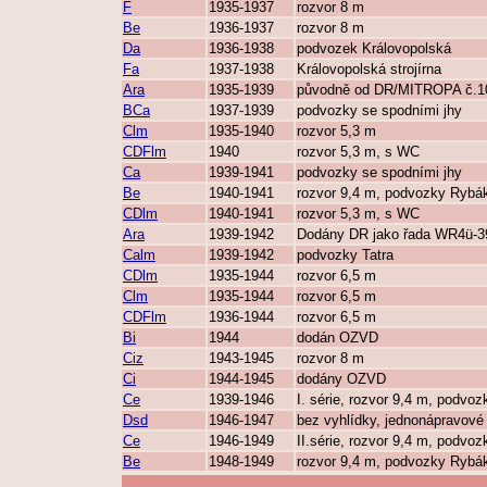
F
1935-1937
rozvor 8 m
Be
1936-1937
rozvor 8 m
Da
1936-1938
podvozek Královopolská
Fa
1937-1938
Královopolská strojírna
Ara
1935-1939
původně od DR/MITROPA č.1
BCa
1937-1939
podvozky se spodními jhy
Clm
1935-1940
rozvor 5,3 m
CDFlm
1940
rozvor 5,3 m, s WC
Ca
1939-1941
podvozky se spodními jhy
Be
1940-1941
rozvor 9,4 m, podvozky Rybá
CDlm
1940-1941
rozvor 5,3 m, s WC
Ara
1939-1942
Dodány DR jako řada WR4ü-3
Calm
1939-1942
podvozky Tatra
CDlm
1935-1944
rozvor 6,5 m
Clm
1935-1944
rozvor 6,5 m
CDFlm
1936-1944
rozvor 6,5 m
Bi
1944
dodán OZVD
Ciz
1943-1945
rozvor 8 m
Ci
1944-1945
dodány OZVD
Ce
1939-1946
I. série, rozvor 9,4 m, podvo
Dsd
1946-1947
bez vyhlídky, jednonápravov
Ce
1946-1949
II.série, rozvor 9,4 m, podvo
Be
1948-1949
rozvor 9,4 m, podvozky Rybá