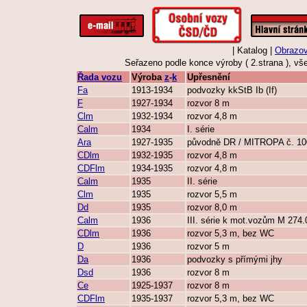
| Katalog |
Obrazov
Seřazeno podle konce výroby ( 2.strana ), vš
Řada vozu
Výroba
z
-
k
Upřesnění
Fa
1913-1934
podvozky kkStB Ib (If)
F
1927-1934
rozvor 8 m
Clm
1932-1934
rozvor 4,8 m
Calm
1934
I. série
Ara
1927-1935
původně DR / MITROPA č. 10
CDlm
1932-1935
rozvor 4,8 m
CDFlm
1934-1935
rozvor 4,8 m
Calm
1935
II. série
Clm
1935
rozvor 5,5 m
Dd
1935
rozvor 8,0 m
Calm
1936
III. série k mot.vozům M 274.
CDlm
1936
rozvor 5,3 m, bez WC
D
1936
rozvor 5 m
Da
1936
podvozky s přímými jhy
Dsd
1936
rozvor 8 m
Ce
1925-1937
rozvor 8 m
CDFlm
1935-1937
rozvor 5,3 m, bez WC