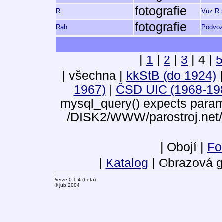
fotografie
R
Vůz R 
fotografie
Rah
Podvoz
|
1
|
2
|
3
| 4 |
| všechna |
kkStB (do 1924)
1967)
|
ČSD UIC (1968-19
mysql_query() expects parame
/DISK2/WWW/parostroj.net/
| Obojí |
Fo
|
Katalog
| Obrazová g
Verze 0.1.4 (beta)
© jub 2004