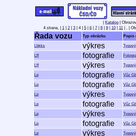
|
Katalog
| Obrazov
4.strana,
|
1
|
2
|
3
| 4 |
5
|
6
|
7
|
8
|
9
|
10
|
11
| , | Ob
Řada vozu
Typ obrázku
Popis 
výkres
Lbkks
Typový
fotografie
Lff
Fotogra
výkres
Lff
Typový
fotografie
Lp
Vůz Gb
fotografie
Lp
Vůz Gb 
výkres
Lp
Typový
fotografie
Lp
Vůz Gb
výkres
Lp
Typový
fotografie
Lp
Vůz Gb
výkres
Lp
Typový