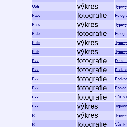
výkres
Otdr
Typový
fotografie
Paov
Fotogr
výkres
Paov
Typový
fotografie
Ptdo
Fotogr
výkres
Ptdo
Typový
výkres
Ptdr
Typový
fotografie
Pxx
Detail 
fotografie
Pxx
Podvoz
fotografie
Pxx
Podvoz
fotografie
Pxx
Pohled
fotografie
Pxx
Vůz 80
výkres
Pxx
Typový
výkres
R
Typový
fotografie
R
Vůz R 