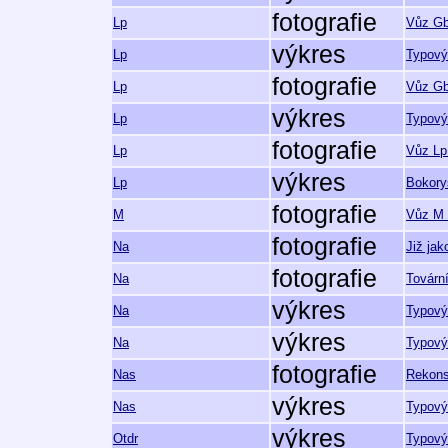
fotografie
Lp
Vůz Gb
výkres
Lp
Typový
fotografie
Lp
Vůz Gb
výkres
Lp
Typový
fotografie
Lp
Vůz Lp
výkres
Lp
Bokory
fotografie
M
Vůz M 
fotografie
Na
Již ja
fotografie
Na
Tovární
výkres
Na
Typový
výkres
Na
Typový
fotografie
Nas
Rekons
výkres
Nas
Typový
výkres
Otdr
Typový