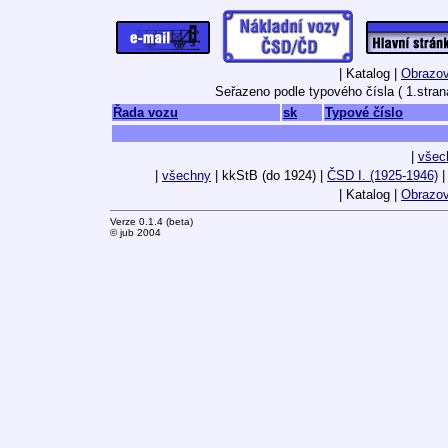
| Katalog |
Obrazov
Seřazeno podle typového čísla ( 1.strana
Řada vozu
sk
Typové číslo
|
všec
|
všechny
| kkStB (do 1924) |
ČSD I. (1925-1946)
| Katalog |
Obrazov
Verze 0.1.4 (beta)
© jub 2004