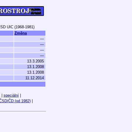
ČSD UIC (1968-1981)
Změna
—
—
—
—
13.3.2005
13.1.2008
13.1.2008
11.12.2014
í
|
speciální
|
ČSD/ČD (od 1982)
|