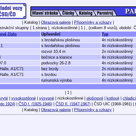
| Katalog |
Obrazová galerie
|
Přípomínky a vzkazy
|
trukční skupiny ( 1.strana ), nízkokostěnné
| 1 | ,
(celkem 8 vozů),
období: 
ové číslo
Upřesnění
Typ
s brzdařskou plošinou
4n nízkokostěnný
.1
s brzdařskou plošinou
4n nízkokostěnný
rozvor 10,4 m
2n nízkokostěnný
3
bočnice a klanice
4n nízkokostěnný
07.0
podvozky 26-2.8
4n nízkokostěnný
 Halle, A1/C71
bez brzdy
2n nízkokostěnný
 Halle, A1/C71
s brzdou
2n nízkokostěnný
rumunská výroba
4n nízkokostěnný
| 1 |
kryté
|
vysokostěnné
|
výsypné
| nízkokostěnné |
plošinové
|
kotlové
|
chladic
do 1924)
|
ČSD I. (1925-1946)
|
ČSD II. (1947-1967)
| ČSD UIC (1968-1981) |
| Katalog |
Obrazová galerie
|
Přípomínky a vzkazy
|