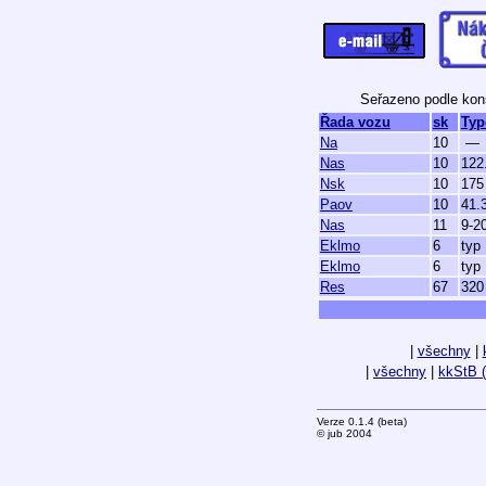
Seřazeno podle kons
Řada vozu
sk
Typ
Na
10
—
Nas
10
122
Nsk
10
175
Paov
10
41.
Nas
11
9-2
Eklmo
6
typ
Eklmo
6
typ
Res
67
320
|
všechny
|
|
všechny
|
kkStB (
Verze 0.1.4 (beta)
© jub 2004