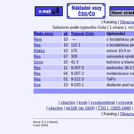
| Katalog |
Obrazov
Seřazeno podle typového čísla ( 1.strana ), n
Řada vozu
sk
Typové číslo
Upřesnění
Rem
10
—
s brzdařskou pl
Res
10
122.1
s brzdařskou pl
Kbkks
10
175
rozvor 10,4 m
Res
67
320
rumunská výro
Smm
10
41.3
bočnice a klani
Res
11
9-207.0
podvozky 26-2.
Res
54
9-207.2
modernizace vo
Res
51
9-212.0
TaPo
Kns
13
9-220.1
dodáván pod o
|
všechny
|
kryté
|
vysokostěnné
|
výsypné
|
všechny
|
kkStB (do 1924)
|
ČSD I. (1925-1946)
| Katalog |
Obrazov
Verze 0.1.4 (beta)
© jub 2004