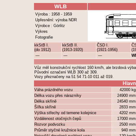
WLB
Výroba : 1958 - 1959
Upřesnění: výroba NDR
Výrobce : Görlitz
Výkres
Fotografie
kkStB I.
kkStB II.
ČSD I.
ČS
(do 1912)
(1913-1920)
(1921-1956)
(1
—
—
—
W
Vůz měl konstrukční rychlost 160 km/h, ale brzdová výb
Původní označení WLB 300 až 309.
Vozy přeznačeny na 51 54 71-10 011 až 019.
Hlavn
Váha prázdného vozu
42000 k
Délka vozu přes nárazníky
24900 m
Délka skříně
24540 m
Šířka skříně
2833 m
Výška střechy od temene kolejnice
4202 m
Vzdálenost otočných čepů
17000 m
Rozvor podvozku
2500 m
Průměr styčné kružnice kola
940 m
Nejvyšší dovolená rychlost vozu
120 km/