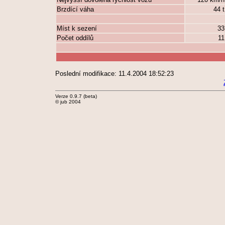
Brzdící váha
44 
Míst k sezení
3
Počet oddílů
1
Poslední modifikace: 11.4.2004 18:52:23
Verze 0.9.7 (beta)
© jub 2004