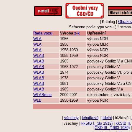
| Katalog |
Obrazov
Seřazeno podle typu vozu ( 1.strana 
Řada vozu
Výroba
z
-
k
Upřesnění
WLA
1956
výroba NDR
WLA
1956
výroba MLR
WLA
1958-1959
výroba NDR
WLAB
1958-1959
výroba NDR
WLAB
1965
podvozky Görlitz V a CNI
WLAB
1968-1972
podvozky Görlitz V
WLAB
1974
podvozky Görlitz VI, proli
WLAB
1978
podvozky Görlitz V
WLAB
1981
podvozky Görlitz Va a CN
WLAB
1985
podvozky Görlitz V.a
WLABmee
2000-2001
rekonstrukce z vozů řad
WLB
1958-1959
výroba NDR
|
všechny
|
lehátkové
|
jídelní
| lůžkové |
| všechny |
kkStB I. (do 1912)
|
kkStB II.
|
ČSD III. (1983-1989)