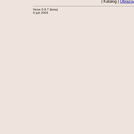
| Katalog |
Obrazov
Verze 0.9.7 (beta)
© jub 2004