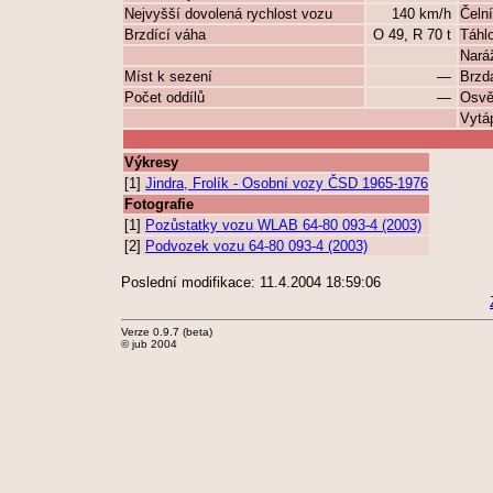
Nejvyšší dovolená rychlost vozu
140 km/h
Čeln
Brzdící váha
O 49, R 70 t
Táhlo
Naráž
Míst k sezení
—
Brzd
Počet oddílů
—
Osvě
Vytá
Výkresy
[1]
Jindra, Frolík - Osobní vozy ČSD 1965-1976
Fotografie
[1]
Pozůstatky vozu WLAB 64-80 093-4 (2003)
[2]
Podvozek vozu 64-80 093-4 (2003)
Poslední modifikace: 11.4.2004 18:59:06
Verze 0.9.7 (beta)
© jub 2004