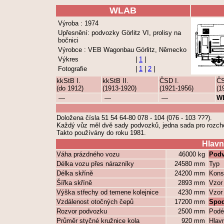
WLAB
Výroba : 1974
Upřesnění: podvozky Görlitz VI, prolisy na
bočnici
Výrobce : VEB Wagonbau Görlitz, Německo
Výkres
|
1
|
Fotografie
|
1
|
2
|
kkStB I.
kkStB II.
ČSD I.
ČS
(do 1912)
(1913-1920)
(1921-1956)
(1
—
—
—
W
Doložena čísla 51 54 64-80 078 - 104 (076 - 103 ???).
Každý vůz měl dvě sady podvozků, jedna sada pro rozch
Takto používány do roku 1981.
Hlavn
Váha prázdného vozu
46000 kg
Podv
Délka vozu přes nárazníky
24580 mm
Typ
Délka skříně
24200 mm
Kons
Šířka skříně
2893 mm
Vzor 
Výška střechy od temene kolejnice
4230 mm
Vzor 
Vzdálenost otočných čepů
17200 mm
Spod
Rozvor podvozku
2500 mm
Podé
Průměr styčné kružnice kola
920 mm
Hlavn