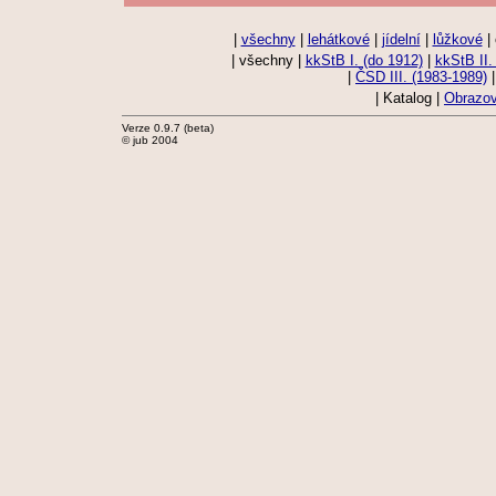
|
všechny
|
lehátkové
|
jídelní
|
lůžkové
| 
| všechny |
kkStB I. (do 1912)
|
kkStB II.
|
ČSD III. (1983-1989)
| Katalog |
Obrazov
Verze 0.9.7 (beta)
© jub 2004