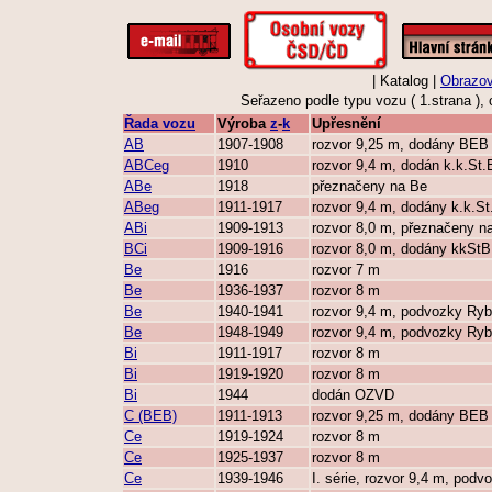
| Katalog |
Obrazov
Seřazeno podle typu vozu ( 1.strana ),
Řada vozu
Výroba
z
-
k
Upřesnění
AB
1907-1908
rozvor 9,25 m, dodány BEB
ABCeg
1910
rozvor 9,4 m, dodán k.k.St
ABe
1918
přeznačeny na Be
ABeg
1911-1917
rozvor 9,4 m, dodány k.k.St
ABi
1909-1913
rozvor 8,0 m, přeznačeny na
BCi
1909-1916
rozvor 8,0 m, dodány kkStB
Be
1916
rozvor 7 m
Be
1936-1937
rozvor 8 m
Be
1940-1941
rozvor 9,4 m, podvozky Ry
Be
1948-1949
rozvor 9,4 m, podvozky Ry
Bi
1911-1917
rozvor 8 m
Bi
1919-1920
rozvor 8 m
Bi
1944
dodán OZVD
C (BEB)
1911-1913
rozvor 9,25 m, dodány BEB
Ce
1919-1924
rozvor 8 m
Ce
1925-1937
rozvor 8 m
Ce
1939-1946
I. série, rozvor 9,4 m, pod