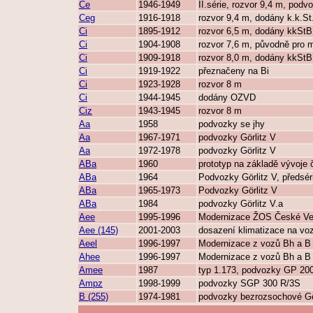
Ce
1946-1949
II.série, rozvor 9,4 m, pod
Ceg
1916-1918
rozvor 9,4 m, dodány k.k.St
Ci
1895-1912
rozvor 6,5 m, dodány kkStB
Ci
1904-1908
rozvor 7,6 m, původně pro 
Ci
1909-1918
rozvor 8,0 m, dodány kkStB
Ci
1919-1922
přeznačeny na Bi
Ci
1923-1928
rozvor 8 m
Ci
1944-1945
dodány OZVD
Ciz
1943-1945
rozvor 8 m
Aa
1958
podvozky se jhy
Aa
1967-1971
podvozky Görlitz V
Aa
1972-1978
podvozky Görlitz V
ABa
1960
prototyp na základě vývoje
ABa
1964
Podvozky Görlitz V, předsér
ABa
1965-1973
Podvozky Görlitz V
ABa
1984
podvozky Görlitz V.a
Aee
1995-1996
Modernizace ŽOS České Ve
Aee (145)
2001-2003
dosazení klimatizace na vo
Aeel
1996-1997
Modernizace z vozů Bh a B
Ahee
1996-1997
Modernizace z vozů Bh a B
Amee
1987
typ 1.173, podvozky GP 200
Ampz
1998-1999
podvozky SGP 300 R/3S
B (255)
1974-1981
podvozky bezrozsochové Gö