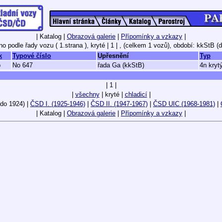
| Katalog |
Obrazová galerie
|
Přípomínky a vzkazy
|
o podle řady vozu ( 1.strana ), kryté
| 1 | ,
(celkem 1 vozů),
období: kkStB (
k
Typové číslo
Upřesnění
Typ
b
No 647
řada Ga (kkStB)
4n kryt
| 1 |
|
všechny
| kryté |
chladicí
|
do 1924) |
ČSD I. (1925-1946)
|
ČSD II. (1947-1967)
|
ČSD UIC (1968-1981)
|
| Katalog |
Obrazová galerie
|
Přípomínky a vzkazy
|