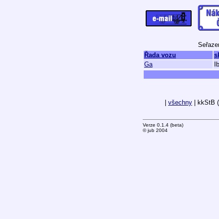
Seřazen
Řada vozu
s
Ga
I
|
všechny
| kkStB (
Verze 0.1.4 (beta)
© jub 2004