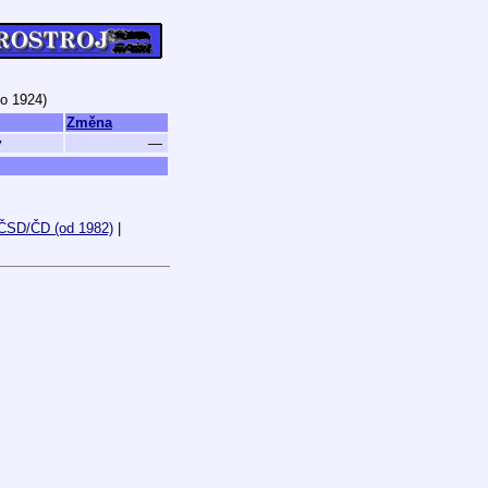
do 1924)
Změna
ý
—
ČSD/ČD (od 1982)
|