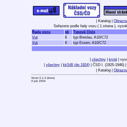
| Katalog |
Obrazov
Seřazeno podle řady vozu ( 1.strana ), vyso
Řada vozu
sk
Typové číslo
Vut
6
typ Breslau, A10/C72
Vut
6
typ Essen, A10/C72
|
všechny
|
kryté
| vys
|
všechny
|
kkStB (do 1924)
| ČSD I. (1925-1946) 
| Katalog |
Obrazov
Verze 0.1.4 (beta)
© jub 2004