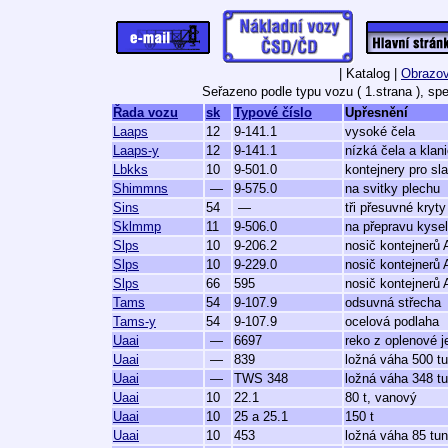
| Katalog |
Obrazov
Seřazeno podle typu vozu ( 1.strana ), spe
Řada vozu
sk
Typové číslo
Upřesnění
Laaps
12
9-141.1
vysoké čela
Laaps-y
12
9-141.1
nízká čela a klan
Lbkks
10
9-501.0
kontejnery pro sl
Shimmns
—
9-575.0
na svitky plechu
Sins
54
—
tři přesuvné kryty
Sklmmp
11
9-506.0
na přepravu kysel
Slps
10
9-206.2
nosič kontejnerů
Slps
10
9-229.0
nosič kontejnerů
Slps
66
595
nosič kontejnerů
Tams
54
9-107.9
odsuvná střecha
Tams-y
54
9-107.9
ocelová podlaha
Uaai
—
6697
reko z oplenové j
Uaai
—
839
ložná váha 500 t
Uaai
—
TWS 348
ložná váha 348 t
Uaai
10
22.1
80 t, vanový
Uaai
10
25 a 25.1
150 t
Uaai
10
453
ložná váha 85 tun