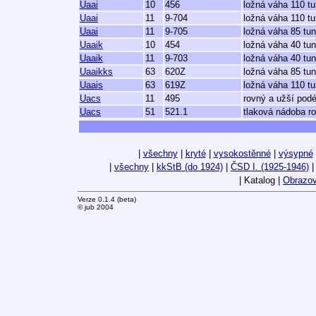
Uaai
10
456
ložná váha 110 t
Uaai
11
9-704
ložná váha 110 tu
Uaai
11
9-705
ložná váha 85 tun
Uaaik
10
454
ložná váha 40 tun
Uaaik
11
9-703
ložná váha 40 tun
Uaaikks
63
620Z
ložná váha 85 tun
Uaais
63
619Z
ložná váha 110 tu
Uacs
11
495
rovný a užší podé
Uacs
51
521.1
tlaková nádoba ro
|
všechny
|
kryté
|
vysokostěnné
|
výsypné
|
všechny
|
kkStB (do 1924)
|
ČSD I. (1925-1946)
| Katalog |
Obrazov
Verze 0.1.4 (beta)
© jub 2004