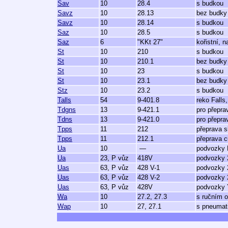
Sav
10
28.4
s budkou
Savz
10
28.13
bez budky
Savz
10
28.14
s budkou
Saz
10
28.5
s budkou
Saz
6
"KKt 27"
kořistní, na
St
10
210
s budkou
St
10
210.1
bez budky
St
10
23
s budkou
St
10
23.1
bez budky
Stz
10
23.2
s budkou
Talls
54
9-401.8
reko Falls,
Tdgns
13
9-421.1
pro přeprav
Tdns
13
9-421.0
pro přepra
Tpps
11
212
přeprava s
Tpps
11
212.1
přeprava c
Ua
10
—
podvozky
Ua
23, P vůz
418V
podvozky 
Uas
63, P vůz
428 V-1
podvozky
Uas
63, P vůz
428 V-2
podvozky
Uas
63, P vůz
428V
podvozky
Wa
10
27.2, 27.3
s ručním 
Wap
10
27, 27.1
s pneumat