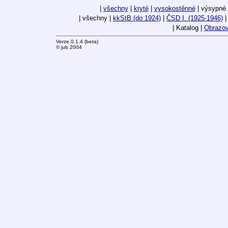
|
všechny
|
kryté
|
vysokostěnné
| výsypné
| všechny |
kkStB (do 1924)
|
ČSD I. (1925-1946)
| Katalog |
Obrazov
Verze 0.1.4 (beta)
© jub 2004