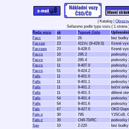
| Katalog |
Obrazov
Seřazeno podle typu vozu ( 1.strana 
Řada vozu
sk
Typové číslo
Upřesněn
Facc
10
26
bez budky
Faccpp
23
411Vc (9-429.0)
řízené vy
Faccpps
23
9-428.0
řízené vy
Faccs
10
295.2
podvozky 
Faccs
10
295.4
podvozky 2
Faccs
11
9-407.0
podvozky 
Faccs
51
9-424.2
podvozky 
Falls
11
9-401.0
podvozky 
Falls
11
9-401.1
podvozky 
Falls
11
9-401.2
boční ovlá
Falls
11
9-401.3
dělené ote
Falls
54
9-401.4
podvozky 
Falls
54
9-401.6
podvozky 
Fals
67
9-427.0
OKD Dopr
Fals-z
30
795
Y25CsB, O
Fals-z
30
ChR-70/RC
podvozky 
Sav
10
2-220
bez budky