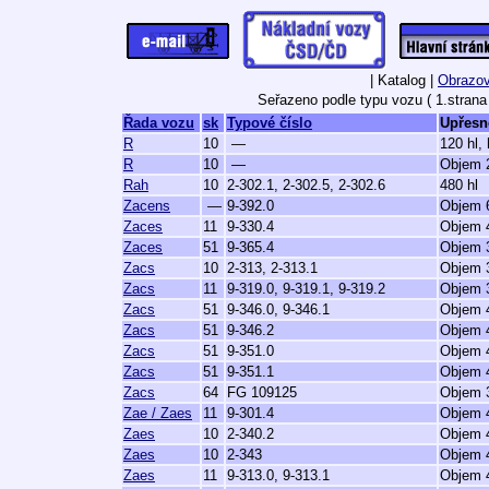
| Katalog |
Obrazov
Seřazeno podle typu vozu ( 1.strana 
Řada vozu
sk
Typové číslo
Upřesn
R
10
—
120 hl,
R
10
—
Objem 2
Rah
10
2-302.1, 2-302.5, 2-302.6
480 hl
Zacens
—
9-392.0
Objem 6
Zaces
11
9-330.4
Objem 4
Zaces
51
9-365.4
Objem 3
Zacs
10
2-313, 2-313.1
Objem 3
Zacs
11
9-319.0, 9-319.1, 9-319.2
Objem 3
Zacs
51
9-346.0, 9-346.1
Objem 4
Zacs
51
9-346.2
Objem 4
Zacs
51
9-351.0
Objem 4
Zacs
51
9-351.1
Objem 4
Zacs
64
FG 109125
Objem 3
Zae / Zaes
11
9-301.4
Objem 4
Zaes
10
2-340.2
Objem 4
Zaes
10
2-343
Objem 4
Zaes
11
9-313.0, 9-313.1
Objem 4