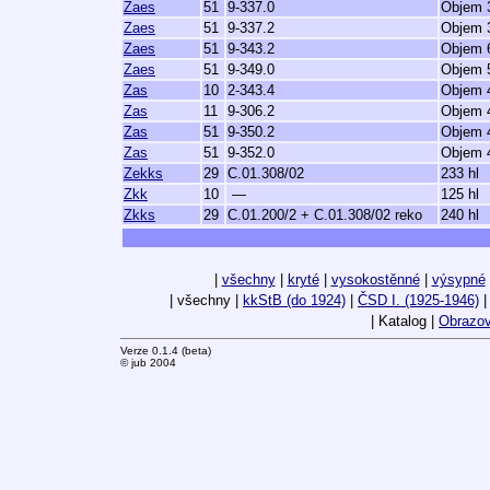
Zaes
51
9-337.0
Objem 3
Zaes
51
9-337.2
Objem 3
Zaes
51
9-343.2
Objem 6
Zaes
51
9-349.0
Objem 5
Zas
10
2-343.4
Objem 4
Zas
11
9-306.2
Objem 4
Zas
51
9-350.2
Objem 4
Zas
51
9-352.0
Objem 4
Zekks
29
C.01.308/02
233 hl
Zkk
10
—
125 hl
Zkks
29
C.01.200/2 + C.01.308/02 reko
240 hl
|
všechny
|
kryté
|
vysokostěnné
|
výsypné
| všechny |
kkStB (do 1924)
|
ČSD I. (1925-1946)
| Katalog |
Obrazov
Verze 0.1.4 (beta)
© jub 2004